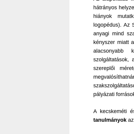
hátrányos helyze
hiányok mutatk
logopédus). Az 
anyagi mind sza
kényszer miatt 
alacsonyabb k
szolgáltatások, 
szereplői mére
megvalósíthatn
szakszolgáltatás
pályázati forráso
A kecskeméti é
tanulmányok
az 