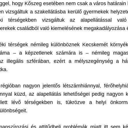
ggel, hogy Kőszeg esetében nem csak a város határain
 vizsgáltuk a szakellátásba kerülő gyermekek helyzeté
i térségekben vizsgáltuk az alapellátással val
gyerekek családból való kiemelésének megakadályozása 
ki térségek némileg különböznek Kecskemét környék
áma – a képzetlenek számára is – némileg magas
z illegális szférában, ezért a mélyszegénység a há
tka.
régióban nagyon jelentős létszámhiánnyal, férőhelyhi
nnyal küzd, az alapellátás lehetőségei pedig nagyon
ett lévő térségekben is, tükrözve a helyi önkorm
ülönbségeit.
inanszírozási és attitűdbeli problémák miatt itt sem 