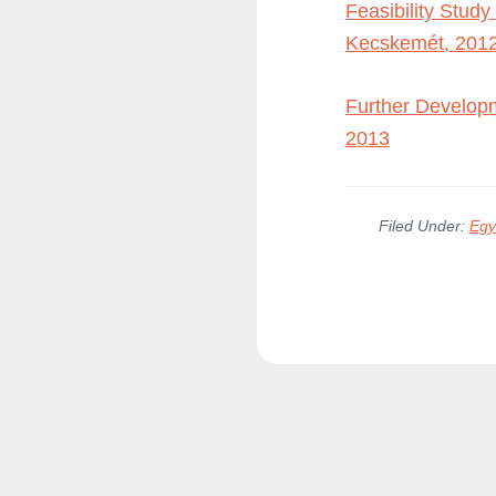
Feasibility Stud
Kecskemét, 201
Further Developm
2013
Filed Under:
Egy