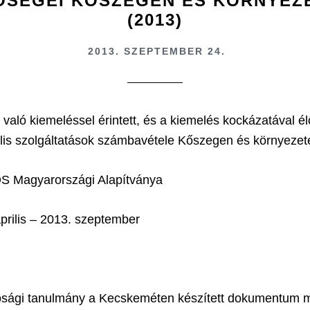
ŐSÉGEI KŐSZEGEN ÉS KÖRNYEZ
(2013)
2013. SZEPTEMBER 24.
l való kiemeléssel érintett, és a kiemelés kockázatával 
ális szolgáltatások számbavétele Kőszegen és környeze
 Magyarországi Alapítványa
prilis – 2013. szeptember
sági tanulmány a Kecskeméten készített dokumentum mi