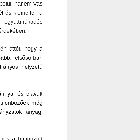
 belül, hanem Vas
t és kiemelten a
ó együttműködés
érdekében.
én attól, hogy a
abb, elsősorban
trányos helyzetű
ánnyal és elavult
 különbözőek még
ányzatok anyagi
képes a halmozott