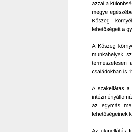
azzal a különbsé
megye egészében
Kőszeg környék
lehetőségeit a 
A Kőszeg környé
munkahelyek sz
természetesen a
családokban is ri
A szakellátás a 
intézményállomá
az egymás mell
lehetőségeinek k
Az alapellátás f