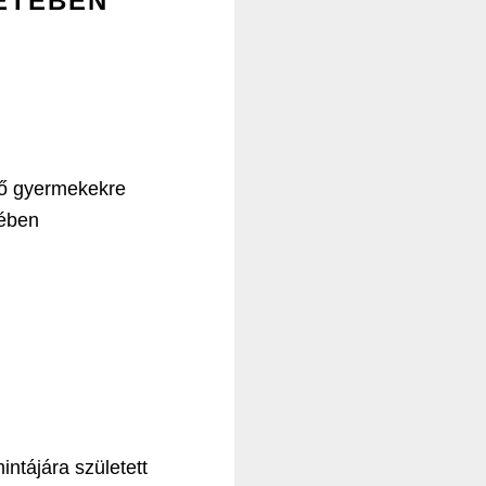
ETÉBEN
élő gyermekekre
tében
ntájára született