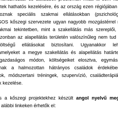
tek hathatós kezelésére, és az ország ezen régiójába
oznak speciális szakmai ellátásokban (pszichológu
SOS kőszegi szervezete ugyan nagyobb mozgástérrel 
kmai tekintetben, mint a szakellátás más szereplői, 
azonban az alapellátás területén valószínűleg nem tud
öltségű ellátásokat biztosítani. Ugyanakkor le
amelyeket a megye szakellátás és alapellátás határte
tgazdaságos módon, költségeiket elosztva, egymáss
ának a halmozottan hátrányos családok érdekében
ok, módszertani tréningek, szupervízió, családterápi
k kezelése.
s a kőszegi projektekhez készült
angol nyelvű meg
alábbi linkeken érhetők el: