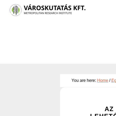
Skip
to
main
content
You are here:
Home
/
Eg
AZ