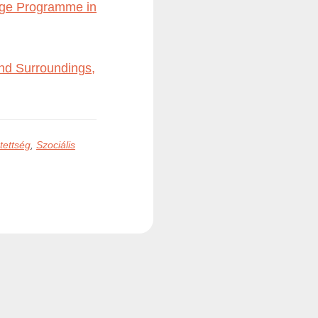
lage Programme in
nd Surroundings,
tettség
,
Szociális