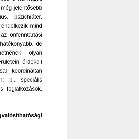
n még jelentősebb
s, pszichiáter,
rendelkezik mind
az önfenntartási
 hatékonyabb, de
hetnének olyan
rületein érdekelt
al koordináltan
: pl. speciális
ás foglalkozások,
valósíthatósági