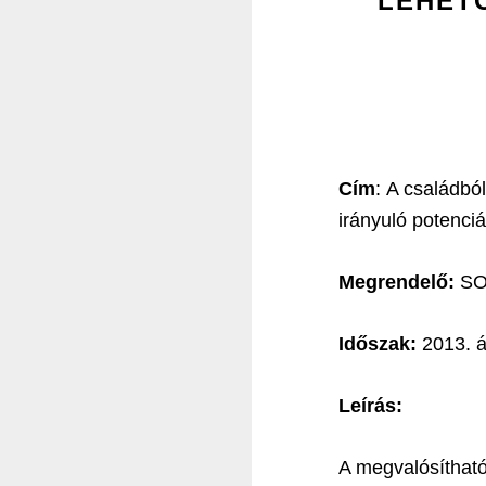
LEHET
Cím
: A családbó
irányuló potenci
Megrendelő:
SOS
Időszak:
2013. á
Leírás:
A megvalósítható