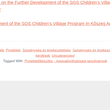
y on the Further Development of the SOS Children’s Vil
2
ent of the SOS Children’s Village Program In Kőszeg A
éb
,
Projektek
,
Szegénység és kirekesztettség
,
Szegénység és kirekesz
kérdések
,
Uncategorized
Tagged With:
Projektelőkészítés - megvalósíthatósági tanulmányok