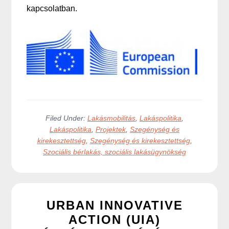
kapcsolatban.
Filed Under:
Lakásmobilitás
,
Lakáspolitika
,
Lakáspolitika
,
Projektek
,
Szegénység és
kirekesztettség
,
Szegénység és kirekesztettség
,
Szociális bérlakás, szociális lakásügynökség
URBAN INNOVATIVE
ACTION (UIA)