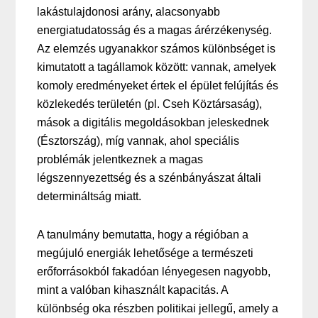
lakástulajdonosi arány, alacsonyabb
energiatudatosság és a magas árérzékenység.
Az elemzés ugyanakkor számos különbséget is
kimutatott a tagállamok között: vannak, amelyek
komoly eredményeket értek el épület felújítás és
közlekedés területén (pl. Cseh Köztársaság),
mások a digitális megoldásokban jeleskednek
(Észtország), míg vannak, ahol speciális
problémák jelentkeznek a magas
légszennyezettség és a szénbányászat általi
determináltság miatt.
A tanulmány bemutatta, hogy a régióban a
megújuló energiák lehetősége a természeti
erőforrásokból fakadóan lényegesen nagyobb,
mint a valóban kihasznált kapacitás. A
különbség oka részben politikai jellegű, amely a