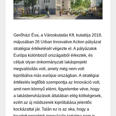
Gerőházi Éva, a Városkutatás Kft. kutatója 2018.
májusában 26 Urban Innovative Action pályázat
stratégiai értékelését végezte el. A pályázatok
Európa különböző országaiból érkeztek, és
céljuk olyan önkormányzati lakásprojekt
megvalósítás volt, amely még nem volt
kipróbálva más európai országban. A stratégiai
értékelés legfőbb szempontja az Innováció volt,
amit nem könnyű elérni, figyelembe véve, hogy
a lakásberuházások általában elég költségesek,
ezért az új módszerek kipróbálása jelentős
kockázattal jár. Talán ez is az oka, hogy a
beadott projektek innovációs tartalma nem is