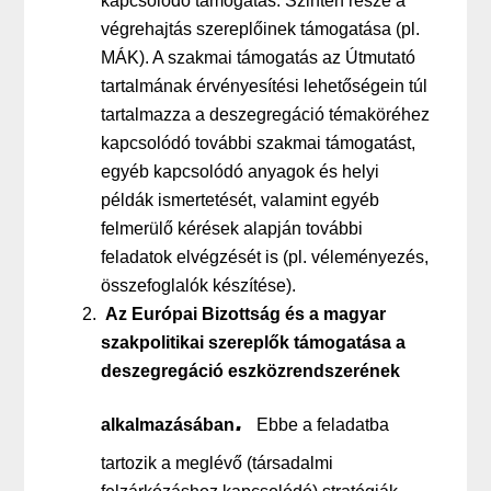
kapcsolódó támogatás. Szintén része a
végrehajtás szereplőinek támogatása (pl.
MÁK). A szakmai támogatás az Útmutató
tartalmának érvényesítési lehetőségein túl
tartalmazza a deszegregáció témaköréhez
kapcsolódó további szakmai támogatást,
egyéb kapcsolódó anyagok és helyi
példák ismertetését, valamint egyéb
felmerülő kérések alapján további
feladatok elvégzését is (pl. véleményezés,
összefoglalók készítése)
.
Az Európai Bizottság és a magyar
szakpolitikai szereplők támogatása a
deszegregáció eszközrendszerének
.
alkalmazásában
Ebbe a feladatba
tartozik a meglévő (társadalmi