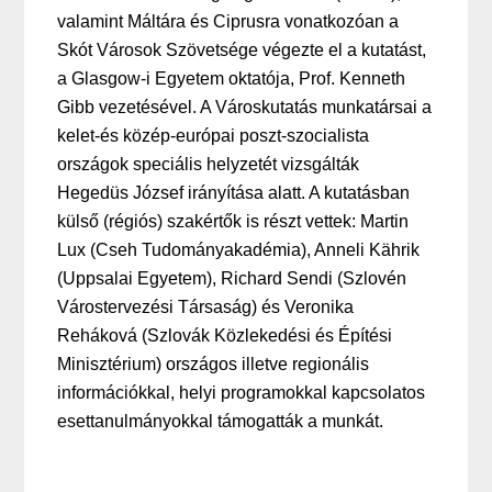
valamint Máltára és Ciprusra vonatkozóan a
Skót Városok Szövetsége végezte el a kutatást,
a Glasgow-i Egyetem oktatója, Prof. Kenneth
Gibb vezetésével. A Városkutatás munkatársai a
kelet-és közép-európai poszt-szocialista
országok speciális helyzetét vizsgálták
Hegedüs József irányítása alatt. A kutatásban
külső (régiós) szakértők is részt vettek: Martin
Lux (Cseh Tudományakadémia), Anneli Kährik
(Uppsalai Egyetem), Richard Sendi (Szlovén
Várostervezési Társaság) és Veronika
Reháková (Szlovák Közlekedési és Építési
Minisztérium) országos illetve regionális
információkkal, helyi programokkal kapcsolatos
esettanulmányokkal támogatták a munkát.