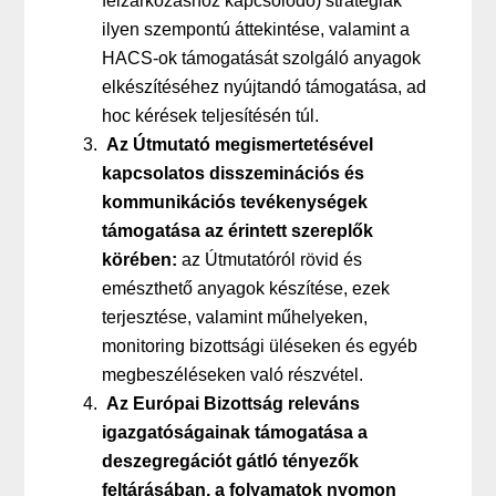
felzárkózáshoz kapcsolódó) stratégiák
ilyen szempontú áttekintése, valamint a
HACS-ok támogatását szolgáló anyagok
elkészítéséhez nyújtandó támogatása, ad
hoc kérések teljesítésén túl.
Az Útmutató megismertetésével
kapcsolatos disszeminációs és
kommunikációs tevékenységek
támogatása az érintett szereplők
körében:
az Útmutatóról rövid és
emészthető anyagok készítése, ezek
terjesztése, valamint műhelyeken,
monitoring bizottsági üléseken és egyéb
megbeszéléseken való részvétel.
Az Európai Bizottság releváns
igazgatóságainak támogatása a
deszegregációt gátló tényezők
feltárásában, a folyamatok nyomon