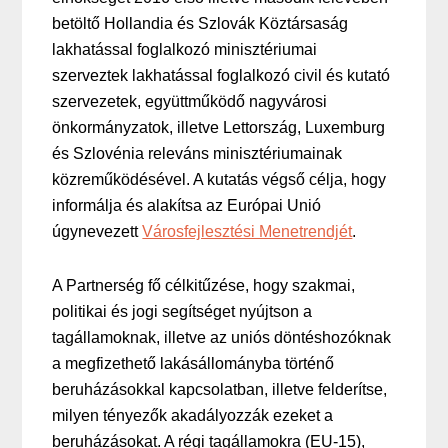
betöltő Hollandia és Szlovák Köztársaság
lakhatással foglalkozó minisztériumai
szerveztek lakhatással foglalkozó civil és kutató
szervezetek, együttműködő nagyvárosi
önkormányzatok, illetve Lettország, Luxemburg
és Szlovénia releváns minisztériumainak
közreműködésével. A kutatás végső célja, hogy
informálja és alakítsa az Európai Unió
úgynevezett
Városfejlesztési Menetrendjét
.
A Partnerség fő célkitűzése, hogy szakmai,
politikai és jogi segítséget nyújtson a
tagállamoknak, illetve az uniós döntéshozóknak
a megfizethető lakásállományba történő
beruházásokkal kapcsolatban, illetve felderítse,
milyen tényezők akadályozzák ezeket a
beruházásokat. A régi tagállamokra (EU-15),