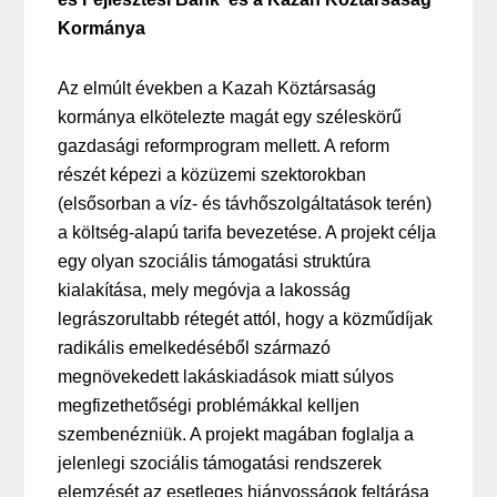
Kormánya
Az elmúlt években a Kazah Köztársaság
kormánya elkötelezte magát egy széleskörű
gazdasági reformprogram mellett. A reform
részét képezi a közüzemi szektorokban
(elsősorban a víz- és távhőszolgáltatások terén)
a költség-alapú tarifa bevezetése. A projekt célja
egy olyan szociális támogatási struktúra
kialakítása, mely megóvja a lakosság
legrászorultabb rétegét attól, hogy a közműdíjak
radikális emelkedéséből származó
megnövekedett lakáskiadások miatt súlyos
megfizethetőségi problémákkal kelljen
szembenézniük. A projekt magában foglalja a
jelenlegi szociális támogatási rendszerek
elemzését az esetleges hiányosságok feltárása