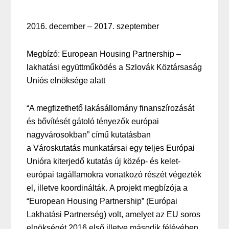
2016. december – 2017. szeptember
Megbízó: European Housing Partnership –
lakhatási együttműködés a Szlovák Köztársaság
Uniós elnöksége alatt
“A megfizethető lakásállomány finanszírozását
és bővítését gátoló tényezők európai
nagyvárosokban” című kutatásban
a Városkutatás munkatársai egy teljes Európai
Unióra kiterjedő kutatás új közép- és kelet-
európai tagállamokra vonatkozó részét végezték
el, illetve koordinálták. A projekt megbízója a
“European Housing Partnership” (Európai
Lakhatási Partnerség) volt, amelyet az EU soros
elnökségét 2016 első illetve második félévében