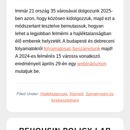
Immár 21 ország 35 városával dolgozunk 2025-
ben azon, hogy közösen kidolgozzuk, majd ezt a
módszertant tesztelve bemutassuk, hogyan
lehet a legjobban felmérni a hajléktalanságban
élő emberek helyzetét. A budapesti és debreceni
folyamatokról
folyamatosan beszámolunk
majd!
A 2024-es felmérés 15 városra vonatkozó
eredményeit április 29-én egy
webináriumon
mutatjuk be.
Filed Under:
Hajléktalanság
,
Kiemelt
,
Szegénység és
kirekesztettség