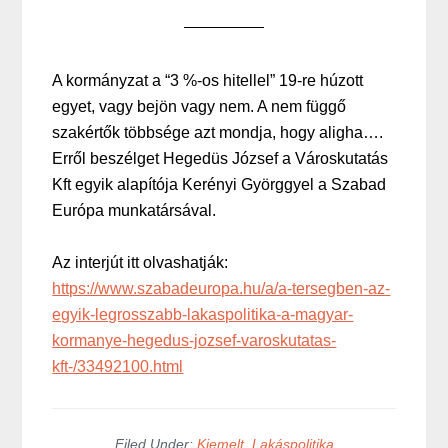
A kormányzat a “3 %-os hitellel” 19-re húzott
egyet, vagy bejön vagy nem. A nem függő
szakértők többsége azt mondja, hogy aligha….
Erről beszélget Hegedüs József a Városkutatás
Kft egyik alapítója Kerényi Györggyel a Szabad
Európa munkatársával.
Az interjút itt olvashatják:
https://www.szabadeuropa.hu/a/a-tersegben-az-
egyik-legrosszabb-lakaspolitika-a-magyar-
kormanye-hegedus-jozsef-varoskutatas-
kft-/33492100.html
Filed Under:
Kiemelt
,
Lakáspolitika