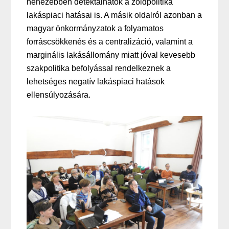
nehezebben detektálhatók a zöldpolitika
lakáspiaci hatásai is. A másik oldalról azonban a
magyar önkormányzatok a folyamatos
forráscsökkenés és a centralizáció, valamint a
marginális lakásállomány miatt jóval kevesebb
szakpolitika befolyással rendelkeznek a
lehetséges negatív lakáspiaci hatások
ellensúlyozására.