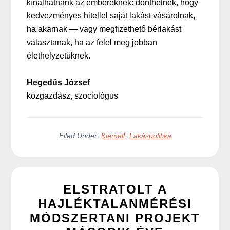
kínálhatnánk az embereknek: dönthetnek, hogy
kedvezményes hitellel saját lakást vásárolnak,
ha akarnak — vagy megfizethető bérlakást
választanak, ha az felel meg jobban
élethelyzetüknek.
Hegedűs József
közgazdász, szociológus
Filed Under:
Kiemelt
,
Lakáspolitika
ELSTRATOLT A
HAJLÉKTALANMÉRÉSI
MÓDSZERTANI PROJEKT