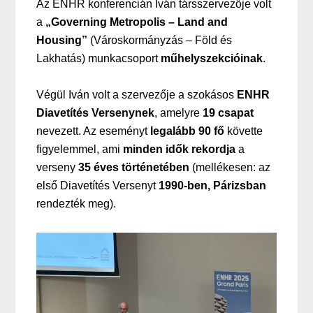
Az ENHR konferencián Iván társszervezője volt
a
„Governing Metropolis – Land and
Housing”
(Városkormányzás – Föld és
Lakhatás) munkacsoport
műhelyszekcióinak
.
Végül Iván volt a szervezője a szokásos
ENHR
Diavetítés Versenynek
, amelyre
19 csapat
nevezett. Az eseményt
legalább 90 fő
követte
figyelemmel, ami
minden idők rekordja
a
verseny
35 éves történetében
(mellékesen: az
első Diavetítés Versenyt
1990-ben, Párizsban
rendezték meg).