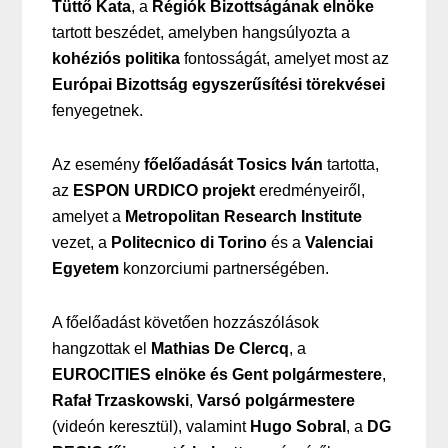
Tüttő Kata
, a
Régiók Bizottságának elnöke
tartott beszédet, amelyben hangsúlyozta a
kohéziós politika
fontosságát, amelyet most az
Európai Bizottság egyszerűsítési törekvései
fenyegetnek.
Az esemény
főelőadását Tosics Iván
tartotta,
az
ESPON URDICO projekt
eredményeiről,
amelyet a
Metropolitan Research Institute
vezet, a
Politecnico di Torino
és a
Valenciai
Egyetem
konzorciumi partnerségében.
A főelőadást követően hozzászólások
hangzottak el
Mathias De Clercq
, a
EUROCITIES elnöke és Gent polgármestere
,
Rafał Trzaskowski
,
Varsó polgármestere
(videón keresztül), valamint
Hugo Sobral
, a
DG