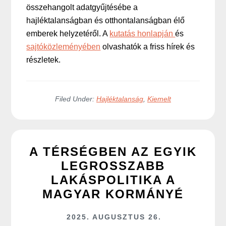
összehangolt adatgyűjtésébe a
hajléktalanságban és otthontalanságban élő
emberek helyzetéről. A
kutatás honlapján
és
sajtóközleményében
olvashatók a friss hírek és
részletek.
Filed Under:
Hajléktalanság
,
Kiemelt
A TÉRSÉGBEN AZ EGYIK
LEGROSSZABB
LAKÁSPOLITIKA A
MAGYAR KORMÁNYÉ
2025. AUGUSZTUS 26.