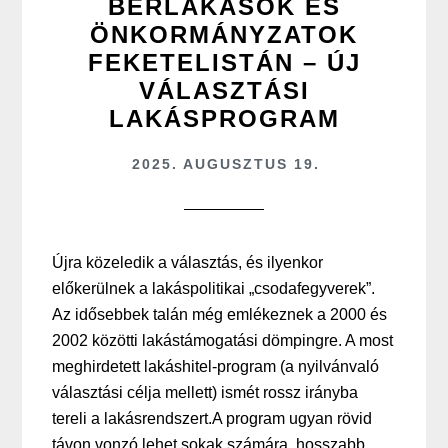
BÉRLAKÁSOK ÉS
ÖNKORMÁNYZATOK
FEKETELISTÁN – ÚJ
VÁLASZTÁSI
LAKÁSPROGRAM
2025. AUGUSZTUS 19.
Újra közeledik a választás, és ilyenkor
előkerülnek a lakáspolitikai „csodafegyverek”.
Az idősebbek talán még emlékeznek a 2000 és
2002 közötti lakástámogatási dömpingre. A most
meghirdetett lakáshitel-program (a nyilvánvaló
választási célja mellett) ismét rossz irányba
tereli a lakásrendszert.A program ugyan rövid
távon vonzó lehet sokak számára, hosszabb