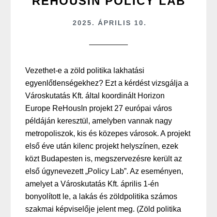
REHOUSIN POLICY LAB
2025. ÁPRILIS 10.
Vezethet-e a zöld politika lakhatási
egyenlőtlenségekhez? Ezt a kérdést vizsgálja a
Városkutatás Kft. által koordinált Horizon
Europe ReHousIn projekt 27 európai város
példáján keresztül, amelyben vannak nagy
metropoliszok, kis és közepes városok. A projekt
első éve után kilenc projekt helyszínen, ezek
közt Budapesten is, megszervezésre került az
első úgynevezett „Policy Lab”. Az eseményen,
amelyet a Városkutatás Kft. április 1-én
bonyolított le, a lakás és zöldpolitika számos
szakmai képviselője jelent meg. (Zöld politika