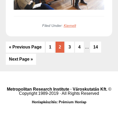
Filed Under:
Kiemelt
Interim
«
Go
Previous Page
Go
1
Go
2
Go
3
Go
4
…
Go
14
pages
to
to
to
to
to
to
omitted
Go
Next Page »
page
page
page
page
page
to
Metropolitan Research Institute · Városkutatás Kft.
©
Copyright 1989-2019 · All Rights Reserved
Honlapkészítés: Prémium Honlap