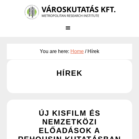
Skip
to
main
content
You are here:
Home
/
Hírek
HÍREK
ÚJ KISFILM ÉS
NEMZETKÖZI
ELŐADÁSOK A