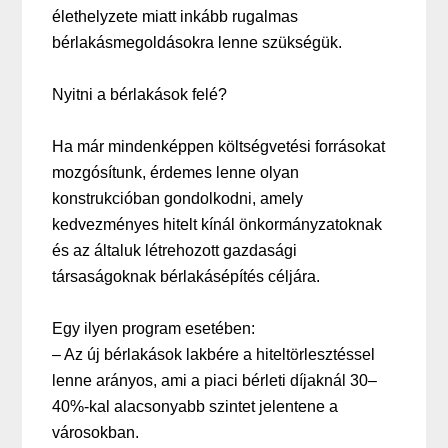
élethelyzete miatt inkább rugalmas
bérlakásmegoldásokra lenne szükségük.
Nyitni a bérlakások felé?
Ha már mindenképpen költségvetési forrásokat
mozgósítunk, érdemes lenne olyan
konstrukcióban gondolkodni, amely
kedvezményes hitelt kínál önkormányzatoknak
és az általuk létrehozott gazdasági
társaságoknak bérlakásépítés céljára.
Egy ilyen program esetében:
– Az új bérlakások lakbére a hiteltörlesztéssel
lenne arányos, ami a piaci bérleti díjaknál 30–
40%-kal alacsonyabb szintet jelentene a
városokban.