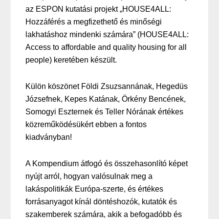
az ESPON kutatási projekt „HOUSE4ALL:
Hozzáférés a megfizethető és minőségi
lakhatáshoz mindenki számára” (HOUSE4ALL:
Access to affordable and quality housing for all
people) keretében készült.
Külön köszönet Földi Zsuzsannának, Hegedüs
Józsefnek, Kepes Katának, Örkény Bencének,
Somogyi Eszternek és Teller Nórának értékes
közreműködésükért ebben a fontos
kiadványban!
A Kompendium átfogó és összehasonlító képet
nyújt arról, hogyan valósulnak meg a
lakáspolitikák Európa-szerte, és értékes
forrásanyagot kínál döntéshozók, kutatók és
szakemberek számára, akik a befogadóbb és