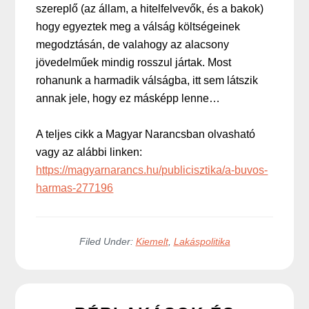
szereplő (az állam, a hitelfelvevők, és a bakok)
hogy egyeztek meg a válság költségeinek
megodztásán, de valahogy az alacsony
jövedelműek mindig rosszul jártak. Most
rohanunk a harmadik válságba, itt sem látszik
annak jele, hogy ez másképp lenne…
A teljes cikk a Magyar Narancsban olvasható
vagy az alábbi linken:
https://magyarnarancs.hu/publicisztika/a-buvos-
harmas-277196
Filed Under:
Kiemelt
,
Lakáspolitika