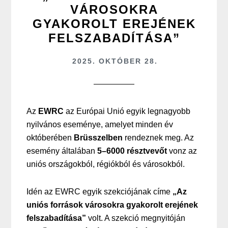
VÁROSOKRA
GYAKOROLT EREJÉNEK
FELSZABADÍTÁSA”
2025. OKTÓBER 28.
Az
EWRC
az Európai Unió egyik legnagyobb
nyilvános eseménye, amelyet minden év
októberében
Brüsszelben
rendeznek meg. Az
esemény általában
5–6000 résztvevőt
vonz az
uniós országokból, régiókból és városokból.
Idén az EWRC egyik szekciójának címe
„Az
uniós források városokra gyakorolt erejének
felszabadítása”
volt. A szekció megnyitóján