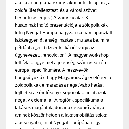
alatt az energiahatékony lakóépület felújítást, a
zöldfelület fejlesztést, és a városi szövet
besűrítését értjük.) A Városkutatás Kft.
kutatóinak indító prezentációja a zöldpolitikák
főleg Nyugat-Európa nagyvárosaiban tapasztalt
lakásegyenlőtlenségi hatásait mutatta be, mint
például a „zöld dzsentrifikáció” vagy az
úgynevezett „renoviction”. A magyar workshop
felhívta a figyelmet a jelenség számos közép-
európai specifikumára. A résztvevők
hangsúlyozták, hogy Magyarország esetében a
zöldpolitikák elmaradása negatívabb hatást
fejthet ki a sérülékeny csoportokra, mint azok
negatív externáliái. A régiónk specifikuma a
lakások magántulajdonának elsöprő aránya,
aminek köszönhetően a lakásmobilitás sokkal
alacsonyabb, mint Nyugat-Európában. Így