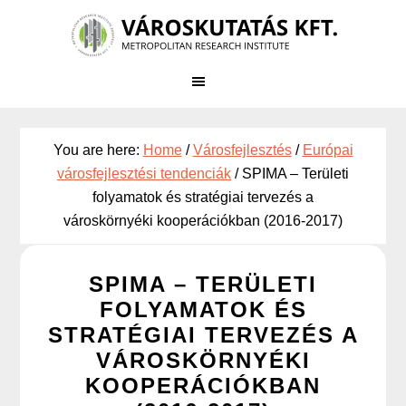
Skip
to
main
content
You are here:
Home
/
Városfejlesztés
/
Európai
városfejlesztési tendenciák
/
SPIMA – Területi
folyamatok és stratégiai tervezés a
városkörnyéki kooperációkban (2016-2017)
SPIMA – TERÜLETI
FOLYAMATOK ÉS
STRATÉGIAI TERVEZÉS A
VÁROSKÖRNYÉKI
KOOPERÁCIÓKBAN