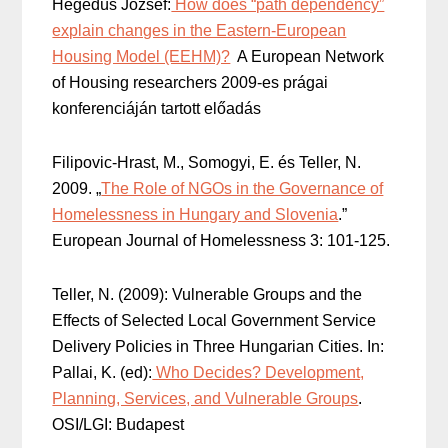
Hegedüs József:
How does “path dependency”
explain changes in the Eastern-European
Housing Model (EEHM)?
A European Network
of Housing researchers 2009-es prágai
konferenciáján tartott előadás
Filipovic-Hrast, M., Somogyi, E. és Teller, N.
2009. „
The Role of NGOs in the Governance of
Homelessness in Hungary and Slovenia
.”
European Journal of Homelessness 3: 101-125.
Teller, N. (2009): Vulnerable Groups and the
Effects of Selected Local Government Service
Delivery Policies in Three Hungarian Cities. In:
Pallai, K. (ed):
Who Decides? Development,
Planning, Services, and Vulnerable Groups
.
OSI/LGI: Budapest