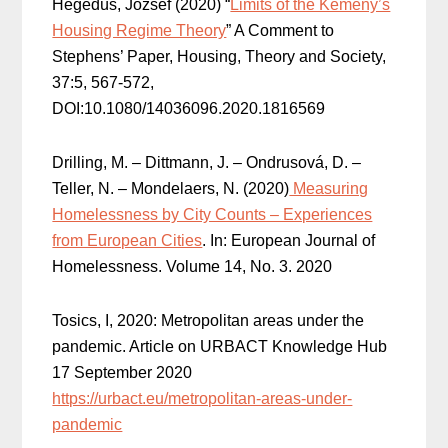
Hegedüs, József (2020) “
Limits of the Kemeny’s
Housing Regime Theory
” A Comment to
Stephens’ Paper, Housing, Theory and Society,
37:5, 567-572,
DOI:10.1080/14036096.2020.1816569
Drilling, M. – Dittmann, J. – Ondrusová, D. –
Teller, N. – Mondelaers, N. (2020)
Measuring
Homelessness by City Counts – Experiences
from European Cities
. In: European Journal of
Homelessness. Volume 14, No. 3. 2020
Tosics, I, 2020: Metropolitan areas under the
pandemic. Article on URBACT Knowledge Hub
17 September 2020
https://urbact.eu/metropolitan-areas-under-
pandemic