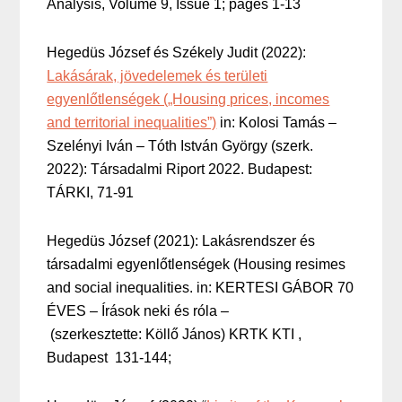
Analysis, Volume 9, Issue 1; pages 1-13
Hegedüs József és Székely Judit (2022):
Lakásárak, jövedelemek és területi
egyenlőtlenségek („Housing prices, incomes
and territorial inequalities”)
in: Kolosi Tamás –
Szelényi Iván – Tóth István György (szerk.
2022): Társadalmi Riport 2022. Budapest:
TÁRKI, 71-91
Hegedüs József (2021): Lakásrendszer és
társadalmi egyenlőtlenségek (Housing resimes
and social inequalities. in: KERTESI GÁBOR 70
ÉVES – Írások neki és róla –
(szerkesztette: Köllő János) KRTK KTI ,
Budapest 131-144;