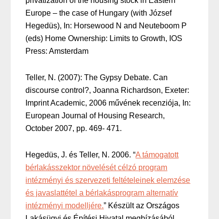
privatization of the housing stock in Eastern
Europe – the case of Hungary (with József
Hegedüs), In: Horsewood N and Neuteboom P
(eds) Home Ownership: Limits to Growth, IOS
Press: Amsterdam
Teller, N. (2007): The Gypsy Debate. Can
discourse control?, Joanna Richardson, Exeter:
Imprint Academic, 2006 művének recenziója, In:
European Journal of Housing Research,
October 2007, pp. 469- 471.
Hegedüs, J. és Teller, N. 2006. “
A támogatott
bérlakásszektor növelését célzó program
intézményi és szervezeti feltételeinek elemzése
és javaslattétel a bérlakásprogram alternatív
intézményi modelljére.
” Készült az Országos
Lakásügyi és Építési Hivatal megbízásából.