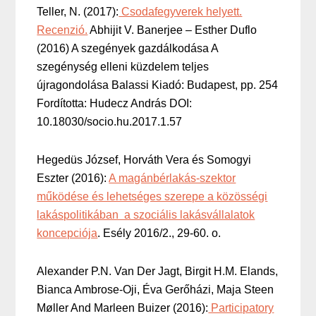
Teller, N. (2017):
Csodafegyverek helyett.
Recenzió.
Abhijit V. Banerjee – Esther Duflo
(2016) A szegények gazdálkodása A
szegénység elleni küzdelem teljes
újragondolása Balassi Kiadó: Budapest, pp. 254
Fordította: Hudecz András DOI:
10.18030/socio.hu.2017.1.57
Hegedüs József, Horváth Vera és Somogyi
Eszter (2016):
A magánbérlakás-szektor
működése és lehetséges szerepe a közösségi
lakáspolitikában  a szociális lakásvállalatok
koncepciója
. Esély 2016/2., 29-60. o.
Alexander P.N. Van Der Jagt, Birgit H.M. Elands,
Bianca Ambrose-Oji, Éva Gerőházi, Maja Steen
Møller And Marleen Buizer (2016):
Participatory