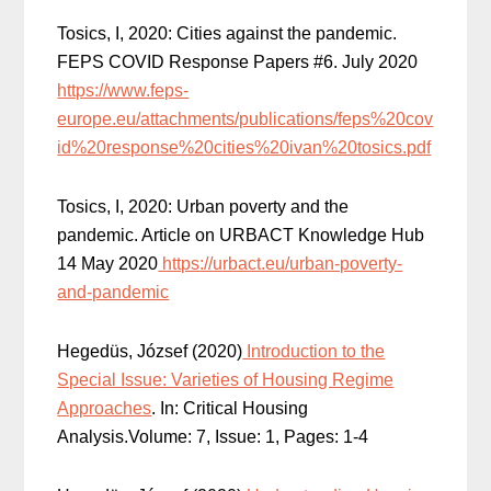
Tosics, I, 2020: Cities against the pandemic.
FEPS COVID Response Papers #6. July 2020
https://www.feps-
europe.eu/attachments/publications/feps%20cov
id%20response%20cities%20ivan%20tosics.pdf
Tosics, I, 2020: Urban poverty and the
pandemic. Article on URBACT Knowledge Hub
14 May 2020
https://urbact.eu/urban-poverty-
and-pandemic
Hegedüs, József (2020)
Introduction to the
Special Issue: Varieties of Housing Regime
Approaches
. In: Critical Housing
Analysis.Volume: 7, Issue: 1, Pages: 1-4