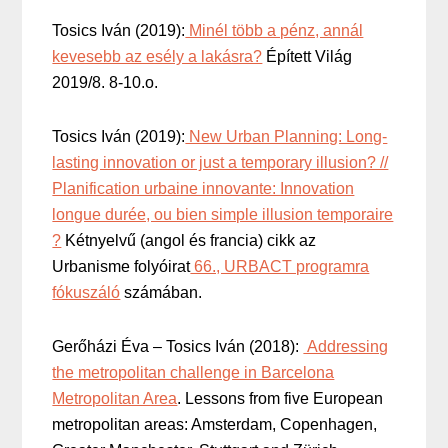
Tosics Iván (2019):
Minél több a pénz, annál
kevesebb az esély a lakásra?
Épített Világ
2019/8. 8-10.o.
Tosics Iván (2019):
New Urban Planning: Long-
lasting innovation or just a temporary illusion? //
Planification urbaine innovante: Innovation
longue durée, ou bien simple illusion temporaire
?
Kétnyelvű (angol és francia) cikk az
Urbanisme folyóirat
66., URBACT programra
fókuszáló
számában.
Gerőházi Éva – Tosics Iván (2018):
Addressing
the metropolitan challenge in Barcelona
Metropolitan Area
. Lessons from five European
metropolitan areas: Amsterdam, Copenhagen,