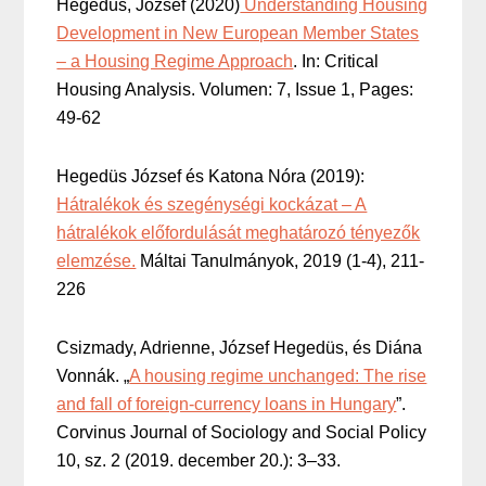
Hegedüs, József (2020)
Understanding Housing
Development in New European Member States
– a Housing Regime Approach
. In: Critical
Housing Analysis. Volumen: 7, Issue 1, Pages:
49-62
Hegedüs József és Katona Nóra (2019):
Hátralékok és szegénységi kockázat – A
hátralékok előfordulását meghatározó tényezők
elemzése.
Máltai Tanulmányok, 2019 (1-4), 211-
226
Csizmady, Adrienne, József Hegedüs, és Diána
Vonnák. „
A housing regime unchanged: The rise
and fall of foreign-currency loans in Hungary
”.
Corvinus Journal of Sociology and Social Policy
10, sz. 2 (2019. december 20.): 3–33.