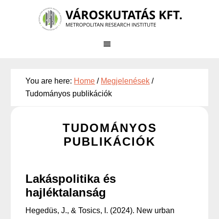
Skip
Skip
to
to
main
primary
content
sidebar
You are here:
Home
/
Megjelenések
/
Tudományos publikációk
TUDOMÁNYOS
PUBLIKÁCIÓK
Lakáspolitika és
hajléktalanság
Hegedüs, J., & Tosics, I. (2024). New urban