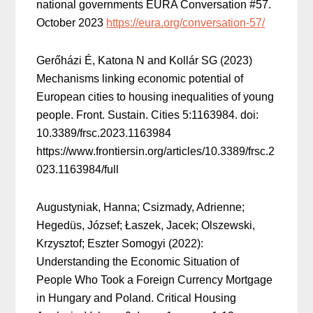
national governments EURA Conversation #57.
October 2023
https://eura.org/conversation-57/
Gerőházi É, Katona N and Kollár SG (2023)
Mechanisms linking economic potential of
European cities to housing inequalities of young
people. Front. Sustain. Cities 5:1163984. doi:
10.3389/frsc.2023.1163984
https://www.frontiersin.org/articles/10.3389/frsc.2
023.1163984/full
Augustyniak, Hanna; Csizmady, Adrienne;
Hegedüs, József; Łaszek, Jacek; Olszewski,
Krzysztof; Eszter Somogyi (2022):
Understanding the Economic Situation of
People Who Took a Foreign Currency Mortgage
in Hungary and Poland. Critical Housing