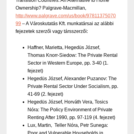
Transition Countries: An Alternative to Home
Ownership? Palgrave-Macmillan,
http://www.palgrave.com/us/book/97811375070
99
– A Városkutatás Kft. munkatársai az alábbi
fejezetek szerzői vagy társszerzői:
Haffner, Marietta, Hegedüs József,
Thomas Knorr-Siedow: The Private Rental
Sector in Western Europe, pp. 3-40 (1.
fejezet)
Hegedüs József, Alexander Puzanov: The
Private Rental Sector Under Socialism, pp.
41-69 (2. fejezet)
Hegedüs József, Horváth Vera, Tosics
Nóra: The Policy Environment of Private
Renting After 1990, pp. 97-119 (4. fejezet)
Lux, Martin, Teller Nóra, Petr Sunega:
Poor and Vulnerable Households in