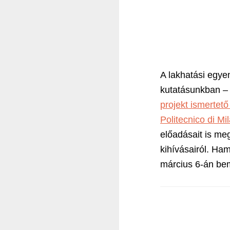
A lakhatási egye
kutatásunkban –
projekt ismertető
Politecnico di Mi
előadásait is meg
kihívásairól. Ha
március 6-án be