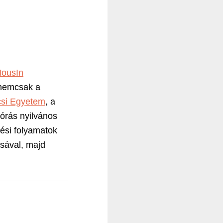
ousIn
 nemcsak a
si Egyetem
, a
órás nyilvános
tési folyamatok
ásával, majd