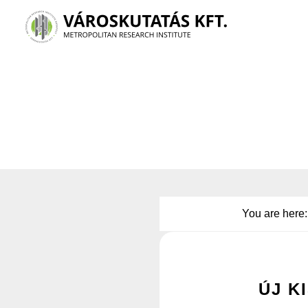
Skip
to
main
content
You are here
ÚJ K