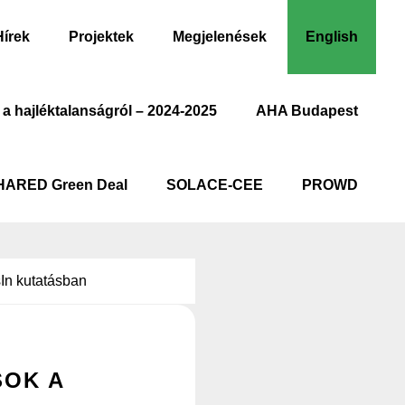
Hírek
Projektek
Megjelenések
English
 a hajléktalanságról – 2024-2025
AHA Budapest
HARED Green Deal
SOLACE-CEE
PROWD
In kutatásban
SOK A