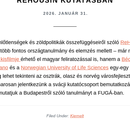
REHOUSIN KUTATÁSBAN
2026. JANUÁR 31.
nlőtlenségek és zöldpolitikák összefüggéseiről szóló
ReH
 több fontos országtanulmány és elemzés mellett – már
 kisfilmje
érhető el magyar feliratozással is, hanem a
Béc
lano
és a
Norwegian University of Life Sciences
egy-egy 
 lehet tekinteni az osztrák, olasz és norvég városfejlesz
marosan jelentkezünk a svácji kutatócsoport bemutatkoz
mutatjuk a Budapestről szóló tanulmányt a FUGÁ-ban.
Filed Under:
Kiemelt