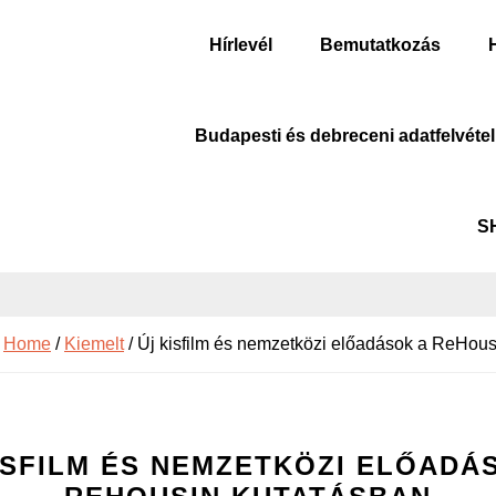
Hírlevél
Bemutatkozás
Budapesti és debreceni adatfelvétel
S
:
Home
/
Kiemelt
/
Új kisfilm és nemzetközi előadások a ReHous
ISFILM ÉS NEMZETKÖZI ELŐADÁ