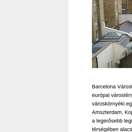
Barcelona Város
európai városté
városkörnyéki eg
Amszterdam, Kopp
a legerősebb leg
térségében alacs