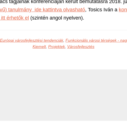
ács tagjainak konferenciáján került bemutatásra 2018. j
lvű) tanulmány ide kattintva olvasható
, Tosics Iván a
kon
itt érhetők el
(szintén angol nyelven).
Európai városfejlesztési tendenciák
,
Funkcionális városi térségek - n
Kiemelt
,
Projektek
,
Városfejlesztés