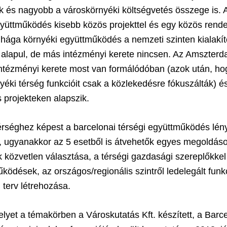
k és nagyobb a városkörnyéki költségvetés összege is. A
yüttműködés kisebb közös projekttel és egy közös rende
hága környéki együttműködés a nemzeti szinten kialakít
 alapul, de más intézményi kerete nincsen. Az Amszterd
tézményi kerete most van formálódóban (azok után, ho
éki térség funkcióit csak a közlekedésre fókuszálták) és
is projekteken alapszik.
térséghez képest a barcelonai térségi együttműködés lé
, ugyanakkor az 5 esetből is átvehetők egyes megoldások
közvetlen választása, a térségi gazdasági szereplőkkel k
ködések, az országos/regionális szintről ledelegált funk
 terv létrehozása.
lyet a témakörben a Városkutatás Kft. készített, a Barc