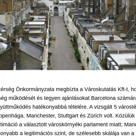
térség Önkormányzata megbízta a Városkutatás Kft-t, h
rség működését és tegyen ajánlásokat Barcelona számár
yüttműködés hatékonyabbá tételére. A vizsgált 5 városté
enhága, Manchester, Stuttgart és Zürich volt. Közülük 
itimáció a választott városkörnyéki parlament miatt; Man
onyabb a legitimációs szint, de szélesebb skálája van a 