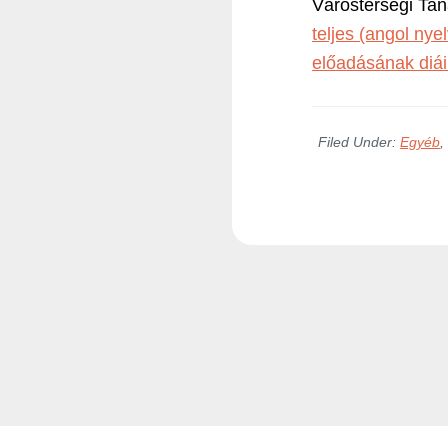
Várostérségi Tan
teljes (angol nye
előadásának diái 
Filed Under:
Egyéb
,