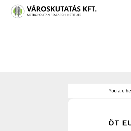
Skip
to
main
content
You are he
ÖT E