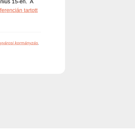
únius 15-én. A
ferencián tartott
agyvárosi kormányzás
,