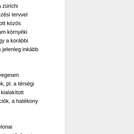
 zürichi
zési tervvel
ott közös
am környéki
gy a korábbi
 jelenleg inkább
nyegesen
, pl. a térségi
ialakított
ciók, a hatékony
elonai