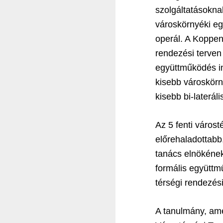
szolgáltatásokna
városkörnyéki eg
operál. A Koppen
rendezési terven
együttműködés in
kisebb városkörny
kisebb bi-laterál
Az 5 fenti város
előrehaladottabb
tanács elnökének 
formális együttmű
térségi rendezési
A tanulmány, ame