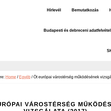
Hírlevél
Bemutatkozás
Budapesti és debreceni adatfelvétel
S
re:
Home
/
Egyéb
/
Öt európai várostérség működésének vizsgá
URÓPAI VÁROSTÉRSÉG MŰKÖDÉ