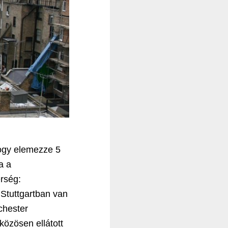
ogy elemezze 5
a a
rség:
Stuttgartban van
chester
közösen ellátott