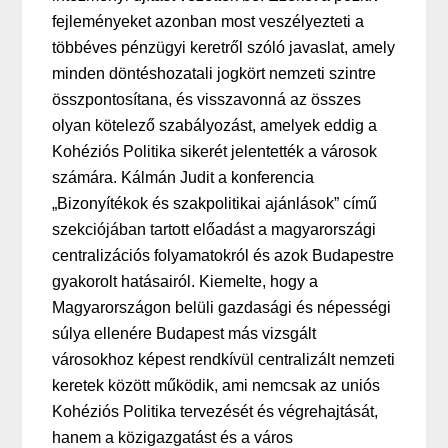
fejleményeket azonban most veszélyezteti a
többéves pénzügyi keretről szóló javaslat, amely
minden döntéshozatali jogkört nemzeti szintre
összpontosítana, és visszavonná az összes
olyan kötelező szabályozást, amelyek eddig a
Kohéziós Politika sikerét jelentették a városok
számára. Kálmán Judit a konferencia
„Bizonyítékok és szakpolitikai ajánlások” című
szekciójában tartott előadást a magyarországi
centralizációs folyamatokról és azok Budapestre
gyakorolt hatásairól. Kiemelte, hogy a
Magyarországon belüli gazdasági és népességi
súlya ellenére Budapest más vizsgált
városokhoz képest rendkívül centralizált nemzeti
keretek között működik, ami nemcsak az uniós
Kohéziós Politika tervezését és végrehajtását,
hanem a közigazgatást és a város