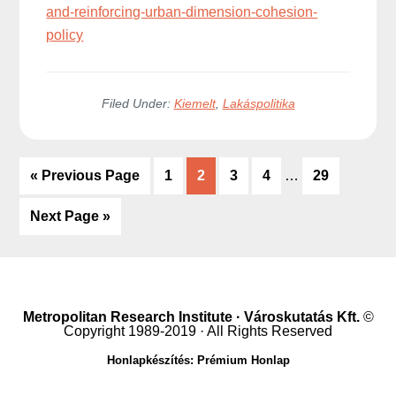
and-reinforcing-urban-dimension-cohesion-
policy
Filed Under:
Kiemelt
,
Lakáspolitika
Interim
«
Go
Previous Page
Go
1
Go
2
Go
3
Go
4
…
Go
29
pages
to
to
to
to
to
to
omitted
Go
Next Page »
page
page
page
page
page
to
Metropolitan Research Institute · Városkutatás Kft.
©
Copyright 1989-2019 · All Rights Reserved
Honlapkészítés: Prémium Honlap