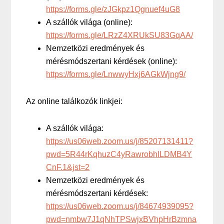
https://forms.gle/zJGkpz1Qgnuef4uG8
A szállók világa (online):
https://forms.gle/LRzZ4XRUkSU83GqAA/
Nemzetközi eredmények és
mérésmódszertani kérdések (online):
https://forms.gle/LnwwyHxj6AGkWjng9/
Az online találkozók linkjei:
A szállók világa:
https://us06web.zoom.us/j/85207131411?
pwd=5R44rKqhuzC4yRawrobhILDMB4Y
CnF.1&jst=2
Nemzetközi eredmények és
mérésmódszertani kérdések:
https://us06web.zoom.us/j/84674939095?
pwd=nmbw7J1qNhTPSwjxBVhpHrBzmna