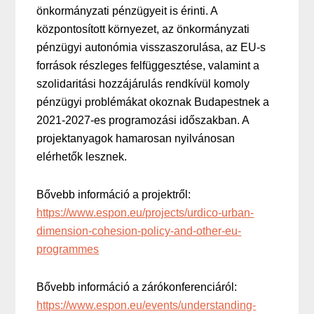
önkormányzati pénzügyeit is érinti. A
központosított környezet, az önkormányzati
pénzügyi autonómia visszaszorulása, az EU-s
források részleges felfüggesztése, valamint a
szolidaritási hozzájárulás rendkívül komoly
pénzügyi problémákat okoznak Budapestnek a
2021-2027-es programozási időszakban. A
projektanyagok hamarosan nyilvánosan
elérhetők lesznek.
Bővebb információ a projektről:
https://www.espon.eu/projects/urdico-urban-
dimension-cohesion-policy-and-other-eu-
programmes
Bővebb információ a zárókonferenciáról:
https://www.espon.eu/events/understanding-