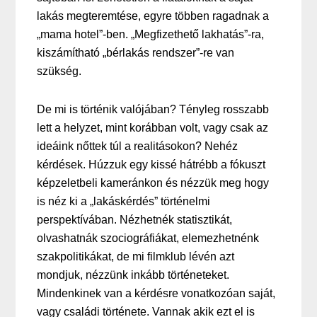
lakás megteremtése, egyre többen ragadnak a
„mama hotel”-ben. „Megfizethető lakhatás”-ra,
kiszámítható „bérlakás rendszer”-re van
szükség.
De mi is történik valójában? Tényleg rosszabb
lett a helyzet, mint korábban volt, vagy csak az
ideáink nőttek túl a realitásokon? Nehéz
kérdések. Húzzuk egy kissé hátrébb a fókuszt
képzeletbeli kameránkon és nézzük meg hogy
is néz ki a „lakáskérdés” történelmi
perspektívában. Nézhetnék statisztikát,
olvashatnák szociográfiákat, elemezhetnénk
szakpolitikákat, de mi filmklub lévén azt
mondjuk, nézzünk inkább történeteket.
Mindenkinek van a kérdésre vonatkozóan saját,
vagy családi története. Vannak akik ezt el is