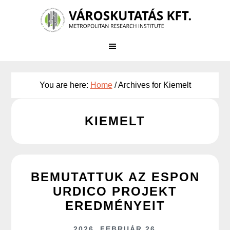
Skip
to
main
content
You are here:
Home
/
Archives for Kiemelt
KIEMELT
BEMUTATTUK AZ ESPON
URDICO PROJEKT
EREDMÉNYEIT
2026. FEBRUÁR 26.