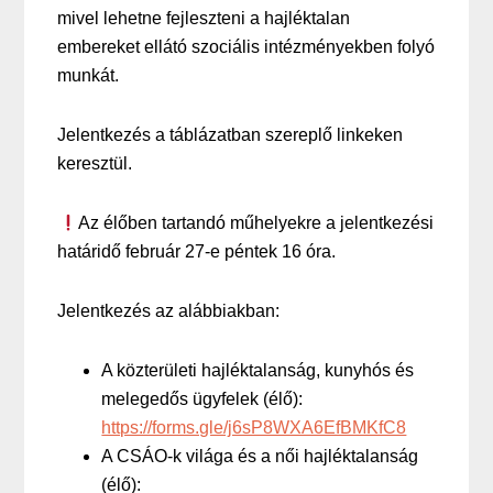
mivel lehetne fejleszteni a hajléktalan
embereket ellátó szociális intézményekben folyó
munkát.
Jelentkezés a táblázatban szereplő linkeken
keresztül.
Az élőben tartandó műhelyekre a jelentkezési
határidő február 27-e péntek 16 óra.
Jelentkezés az alábbiakban:
A közterületi hajléktalanság, kunyhós és
melegedős ügyfelek (élő):
https://forms.gle/j6sP8WXA6EfBMKfC8
A CSÁO-k világa és a női hajléktalanság
(élő):