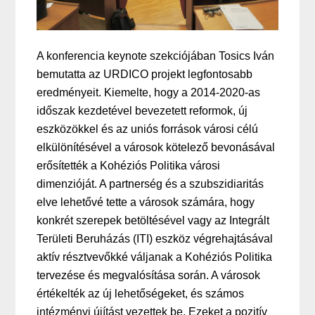
A konferencia keynote szekciójában Tosics Iván
bemutatta az URDICO projekt legfontosabb
eredményeit. Kiemelte, hogy a 2014-2020-as
időszak kezdetével bevezetett reformok, új
eszközökkel és az uniós források városi célú
elkülönítésével a városok kötelező bevonásával
erősítették a Kohéziós Politika városi
dimenzióját. A partnerség és a szubszidiaritás
elve lehetővé tette a városok számára, hogy
konkrét szerepek betöltésével vagy az Integrált
Területi Beruházás (ITI) eszköz végrehajtásával
aktív résztvevőkké váljanak a Kohéziós Politika
tervezése és megvalósítása során. A városok
értékelték az új lehetőségeket, és számos
intézményi újítást vezettek be. Ezeket a pozitív