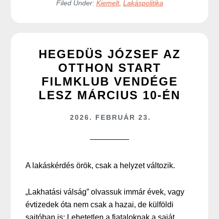
Filed Under:
Kiemelt
,
Lakáspolitika
HEGEDÜS JÓZSEF AZ
OTTHON START
FILMKLUB VENDÉGE
LESZ MÁRCIUS 10-ÉN
2026. FEBRUÁR 23.
A lakáskérdés örök, csak a helyzet változik.
„Lakhatási válság” olvassuk immár évek, vagy
évtizedek óta nem csak a hazai, de külföldi
sajtóban is: Lehetetlen a fiataloknak a saját