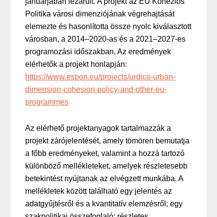
januárjában lezárult. A projekt az EU Kohéziós
Politika városi dimenziójának végrehajtását
elemezte és hasonlította össze nyolc kiválasztott
városban, a 2014–2020-as és a 2021–2027-es
programozási időszakban. Az eredmények
elérhetők a projekt honlapján:
https://www.espon.eu/projects/urdico-urban-
dimension-cohesion-policy-and-other-eu-
programmes
Az elérhető projektanyagok tartalmazzák a
projekt zárójelentését, amely tömören bemutatja
a főbb eredményeket, valamint a hozzá tartozó
különböző mellékleteket, amelyek részletesebb
betekintést nyújtanak az elvégzett munkába. A
mellékletek között található egy jelentés az
adatgyűjtésről és a kvantitatív elemzésről; egy
szakpolitikai összefoglaló; részletes