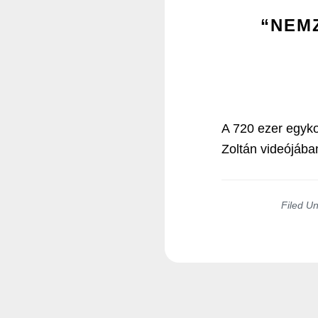
“NEMZ
A 720 ezer egykor
Zoltán videójáb
Filed U