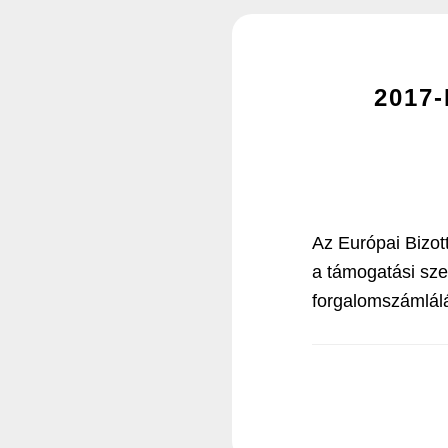
2017
Az Európai Bizot
a támogatási sze
forgalomszámlálá