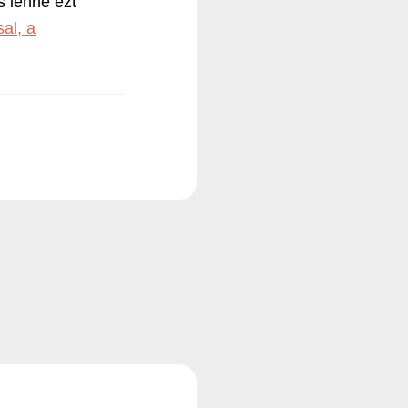
s lenne ezt
al, a