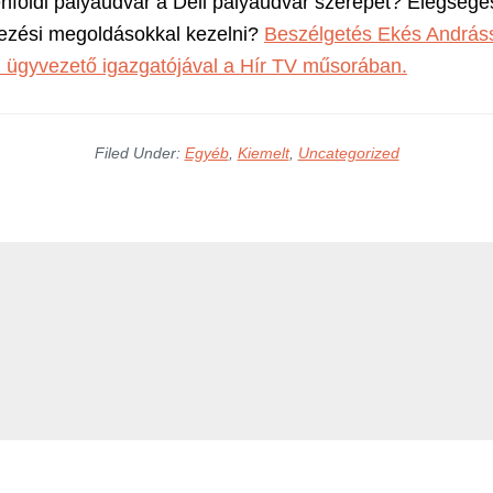
enföldi pályaudvar a Déli pályaudvar szerepét? Elégsége
ezési megoldásokkal kezelni?
Beszélgetés Ekés Andráss
. ügyvezető igazgatójával a Hír TV műsorában.
Filed Under:
Egyéb
,
Kiemelt
,
Uncategorized