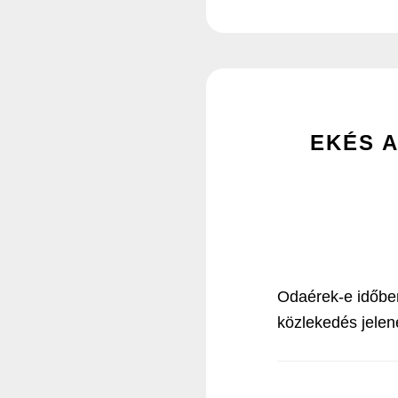
EKÉS 
Odaérek-e időbe
közlekedés jelen