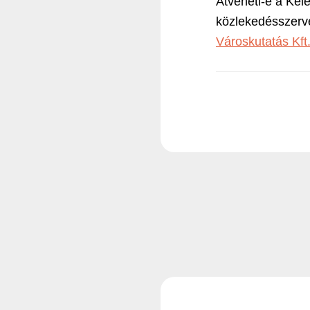
Átveheti-e a Kel
közlekedésszerv
Városkutatás Kft