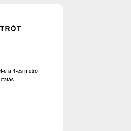
ETRÓT
l-e a 4-es metró
utatás