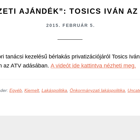
ETI AJÁNDÉK”: TOSICS IVÁN AZ
2015. FEBRUÁR 5.
i tanácsi kezelésű bérlakás privatizációjáról Tosics Iván
an az ATV adásában.
A videót ide kattintva nézheti meg.
nder:
Egyéb
,
Kiemelt
,
Lakáspolitika
,
Önkormányzati lakáspolitika
,
Uncat