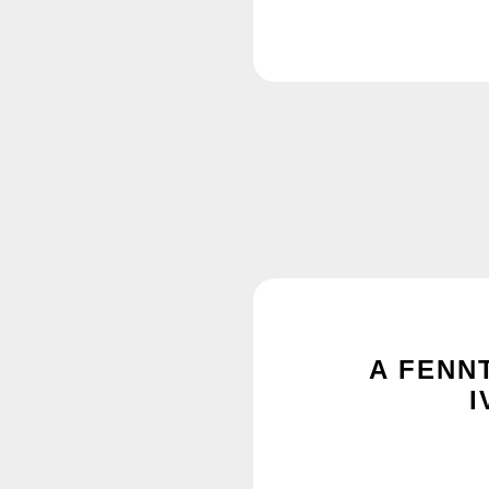
A FENN
I