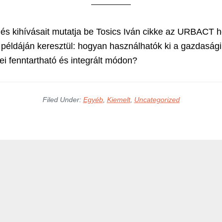
és kihívásait mutatja be Tosics Iván cikke az URBACT h
példáján keresztül: hogyan használhatók ki a gazdasági
i fenntartható és integrált módon?
Filed Under:
Egyéb
,
Kiemelt
,
Uncategorized