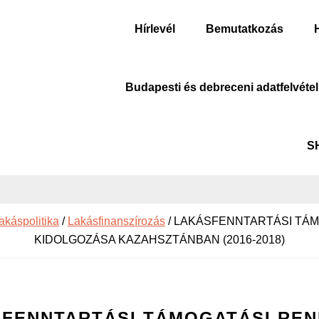
Hírlevél
Bemutatkozás
Budapesti és debreceni adatfelvétel
S
akáspolitika
/
Lakásfinanszírozás
/
LAKÁSFENNTARTÁSI TÁM
KIDOLGOZÁSA KAZAHSZTÁNBAN (2016-2018)
FENNTARTÁSI TÁMOGATÁSI RE