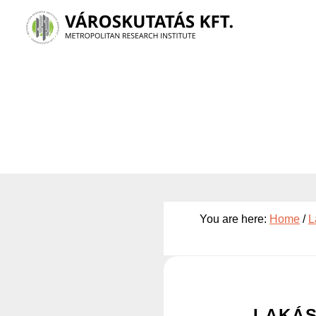
Skip
to
main
content
You are here:
Home
/
L
LAKÁS