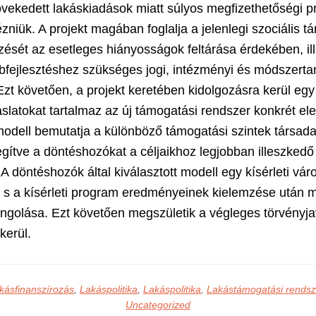
ekedett lakáskiadások miatt súlyos megfizethetőségi p
niük. A projekt magában foglalja a jelenlegi szociális t
ését az esetleges hiányosságok feltárása érdekében, ill
bfejlesztéshez szükséges jogi, intézményi és módszerta
Ezt követően, a projekt keretében kidolgozásra kerül egy
aslatokat tartalmaz az új támogatási rendszer konkrét el
odell bemutatja a különböző támogatási szintek társad
egítve a döntéshozókat a céljaikhoz legjobban illeszkedő 
A döntéshozók által kiválasztott modell egy kísérleti vá
l, s a kísérleti program eredményeinek kielemzése után m
golása. Ezt követően megszületik a végleges törvényja
kerül.
kásfinanszírozás
,
Lakáspolitika
,
Lakáspolitika
,
Lakástámogatási rendsz
Uncategorized