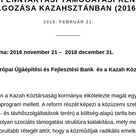
LGOZÁSA KAZAHSZTÁNBAN (2016-
2018. FEBRUÁR 21.
tama: 2016 november 21 – 2018 december 31.
ópai Újjáépítési és Fejlesztési Bank és a Kazah Kö
en a Kazah Köztársaság kormánya elkötelezte magát egy
program mellett. A reform részét képezi a közüzemi sz
- és távhőszolgáltatások terén) a költség-alapú tarifa b
 olyan szociális támogatási struktúra kialakítása, mely m
orultabb rétegét attól, hogy a közműdíjak radikális emel