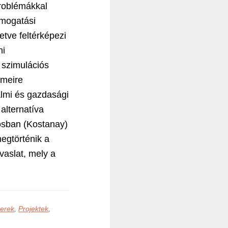
roblémákkal
ámogatási
etve feltérképezi
ni
 szimulációs
emeire
almi és gazdasági
alternatíva
rosban (Kostanay)
egtörténik a
vaslat, mely a
erek
,
Projektek
,