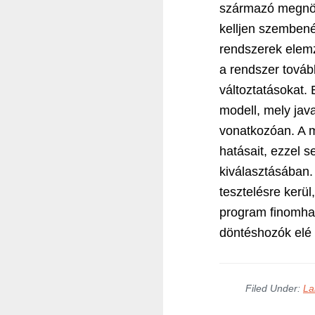
származó megnöv
kelljen szembenéz
rendszerek elemz
a rendszer továb
változtatásokat. 
modell, mely jav
vonatkozóan. A m
hatásait, ezzel s
kiválasztásában. 
tesztelésre kerü
program finomhan
döntéshozók elé 
Filed Under:
La