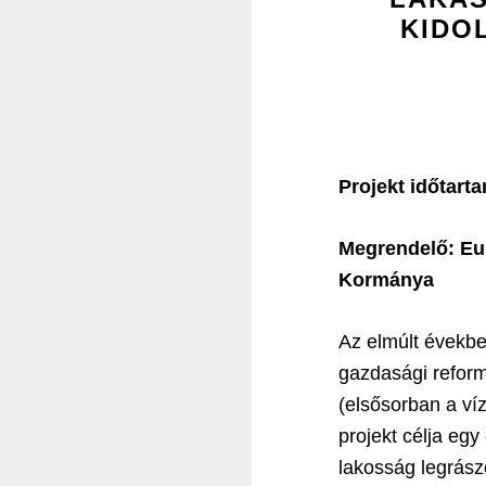
KIDO
Projekt időtar
Megrendelő: Eur
Kormánya
Az elmúlt évekb
gazdasági reform
(elsősorban a víz
projekt célja egy
lakosság legrász