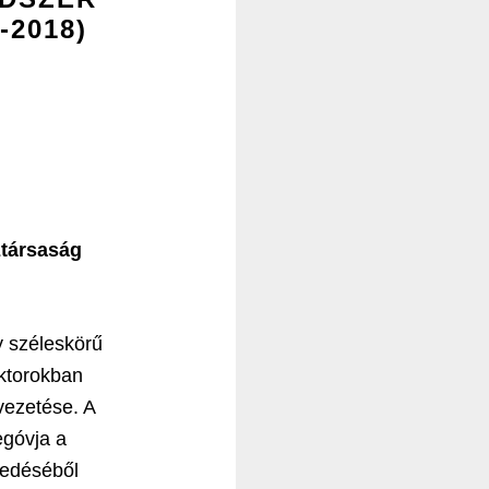
2018)
ztársaság
 széleskörű
ektorokban
evezetése. A
egóvja a
kedéséből