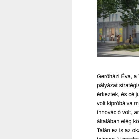
Gerőházi Éva, a 
pályázat stratég
érkeztek, és cél
volt kipróbálva 
Innováció volt, 
általában elég kö
Talán ez is az o