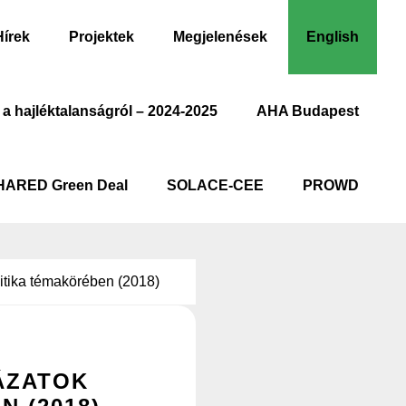
Hírek
Projektek
Megjelenések
English
 a hajléktalanságról – 2024-2025
AHA Budapest
HARED Green Deal
SOLACE-CEE
PROWD
litika témakörében (2018)
YÁZATOK