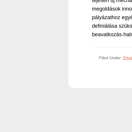
tejesen új mechan
megoldások innov
pályázathoz egyé
definiálása szük
beavatkozás-halm
Filed Under:
Egy