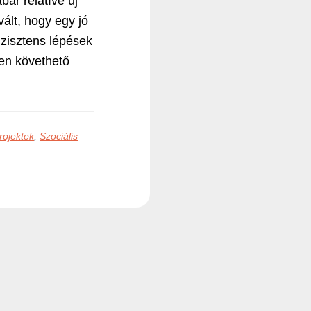
ár relatíve új
ált, hogy egy jó
nzisztens lépések
en követhető
rojektek
,
Szociális