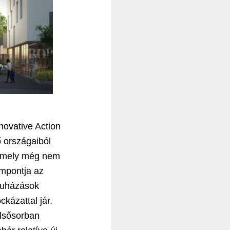
novative Action
ő országaiból
, amely még nem
empontja az
eruházások
kázattal jár.
elsősorban