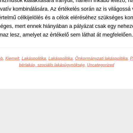
izmusok kialakítására irányult, hanem inkább létező, hab
atív kombinálására. Az értékelés során az is világossá v
rtelmű célkijelölés és a célok eléréséhez szükséges ko
séges, mert ennek hiányában a pályázat csak egy nehez
az lesz, amelyet az értékelő sem láthat át megfelelően.
éb
,
Kiemelt
,
Lakáspolitika
,
Lakáspolitika
,
Önkormányzati lakáspolitika
,
P
bérlakás, szociális lakásügynökség
,
Uncategorized