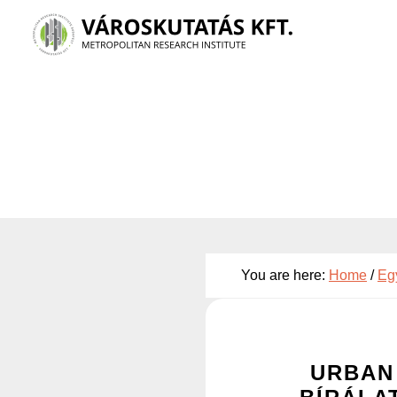
Skip
to
main
content
You are here:
Home
/
Eg
URBAN 