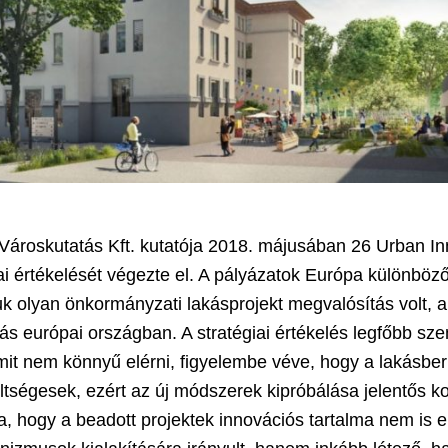
Városkutatás Kft. kutatója 2018. májusában 26 Urban In
iai értékelését végezte el. A pályázatok Európa különböz
juk olyan önkormányzati lakásprojekt megvalósítás volt
más európai országban. A stratégiai értékelés legfőbb sz
amit nem könnyű elérni, figyelembe véve, hogy a lakásb
ltségesek, ezért az új módszerek kipróbálása jelentős koc
ka, hogy a beadott projektek innovációs tartalma nem is 