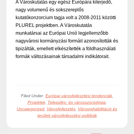
A Városkutatás egy egész Európára kiterjedő,
nagy volumenű és sokszereplős
kutatókonzorcium tagja volt a 2008-2011 közötti
PLUREL projektben. A Városkutatás
munkatársai az Európai Unió legjellemzőbb
nagyvárosi kormányzási formáit azonosították és
tipizálták, emellett elkészítették a földhasználati
formák változásainak társadalmi indikátorait.
Filed Under:
Európai városfejlesztési tendenciák
,
Projektek
,
Település- és városszociológia
,
Uncategorized
,
Városfejlesztés
,
Városrehabilitáció és
területi városfejlesztési politikák