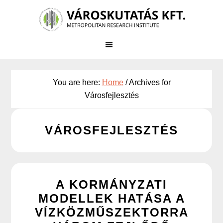
Skip
to
main
content
You are here:
Home
/
Archives for
Városfejlesztés
VÁROSFEJLESZTÉS
A KORMÁNYZATI
MODELLEK HATÁSA A
VÍZKÖZMŰSZEKTORRA