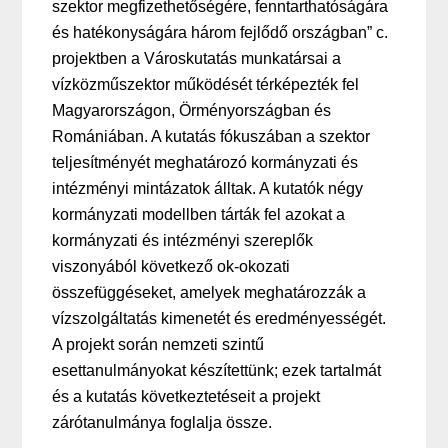
szektor megfizethetőségére, fenntarthatóságára
és hatékonyságára három fejlődő országban” c.
projektben a Városkutatás munkatársai a
vízközműszektor működését térképezték fel
Magyarországon, Örményországban és
Romániában. A kutatás fókuszában a szektor
teljesítményét meghatározó kormányzati és
intézményi mintázatok álltak. A kutatók négy
kormányzati modellben tárták fel azokat a
kormányzati és intézményi szereplők
viszonyából következő ok-okozati
összefüggéseket, amelyek meghatározzák a
vízszolgáltatás kimenetét és eredményességét.
A projekt során nemzeti szintű
esettanulmányokat készítettünk; ezek tartalmát
és a kutatás következtetéseit a projekt
zárótanulmánya foglalja össze.