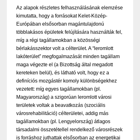
Az alapok részletes felhasználásának elemzése
kimutatta, hogy a forrásokat Kelet-Közép-
Európában elsősorban magántulajdonú
többlakásos épületek felújítására használták fel,
míg a régi tagállamokban a közösségi
bérlakásszektor volt a célterület. A “leromlott
lakóterület” megfogalmazását minden tagállam
maga végezte el (a Bizottság által megadott
kereteken belül), és látható volt, hogy ez a
definíciós mozgástér komoly különbségekhez
vezetett: míg egyes tagállamokban (pl.
Magyarország) a szigorúan leromlott városi
területek voltak a beavatkozás (szociális
városrehabilitáció) célterületei, addig más
tagállamokban (pl. Lengyelország) átlagos
társadalmi összetétellel rendelkező városrészek
is forráshoz juthattak elsősorban az energetikai