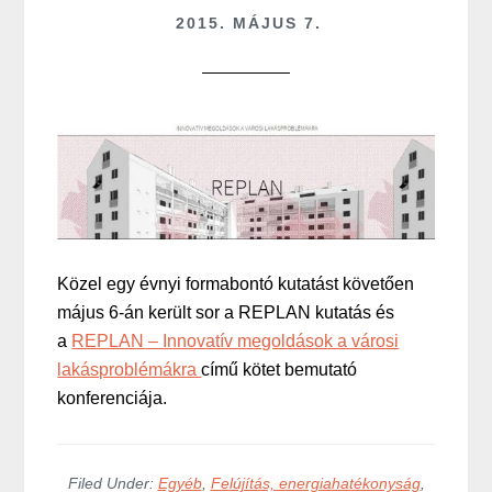
2015. MÁJUS 7.
Közel egy évnyi formabontó kutatást követően
május 6-án került sor a
REPLAN
kutatás és
a
REPLAN
– Innovatív megoldások a városi
lakásproblémákra
című kötet bemutató
konferenciája.
Filed Under:
Egyéb
,
Felújítás, energiahatékonyság
,