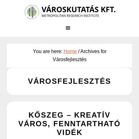
Skip
to
main
content
You are here:
Home
/
Archives for
Városfejlesztés
VÁROSFEJLESZTÉS
KŐSZEG – KREATÍV
VÁROS, FENNTARTHATÓ
VIDÉK