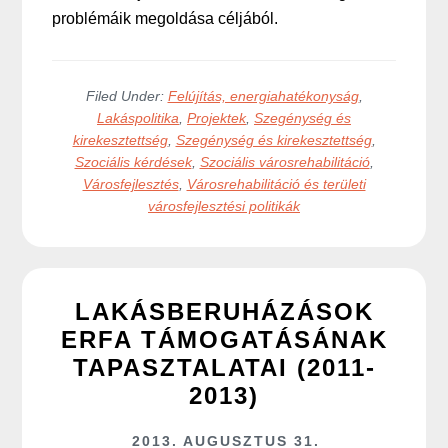
problémáik megoldása céljából.
Filed Under:
Felújítás, energiahatékonyság
,
Lakáspolitika
,
Projektek
,
Szegénység és
kirekesztettség
,
Szegénység és kirekesztettség
,
Szociális kérdések
,
Szociális városrehabilitáció
,
Városfejlesztés
,
Városrehabilitáció és területi
városfejlesztési politikák
LAKÁSBERUHÁZÁSOK
ERFA TÁMOGATÁSÁNAK
TAPASZTALATAI (2011-
2013)
2013. AUGUSZTUS 31.