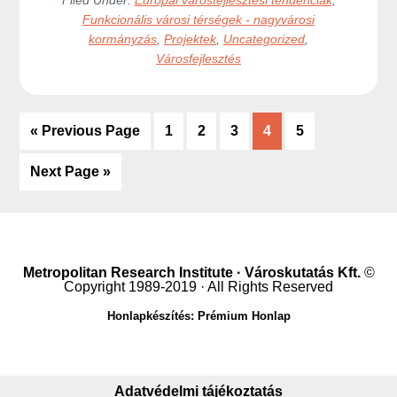
Funkcionális városi térségek - nagyvárosi
kormányzás
,
Projektek
,
Uncategorized
,
Városfejlesztés
«
Go
Previous Page
Go
1
Go
2
Go
3
Go
4
Go
5
to
to
to
to
to
to
Go
Next Page »
page
page
page
page
page
to
Metropolitan Research Institute · Városkutatás Kft.
©
Copyright 1989-2019 · All Rights Reserved
Honlapkészítés: Prémium Honlap
Adatvédelmi tájékoztatás