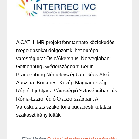
A CATH_MR projekt fenntartható közlekedési
megoldásokat dolgozott ki hét európai
városrégióra: Oslo/Akershus Norvégiában;
Gothenburg Svédországban; Berlin-
Brandenburg Németorszégban; Bécs-Alsó
Ausztria; Budapest-Közép-Magyarországi
Régió; Ljubljana Városrégió Szlovéniában; és
Róma-Lazio régió Olaszországban. A
Városkutatás szakértői a budapesti kutatási
szakaszt irányították.
Filed Under:
Európai városfejlesztési tendenciák
,