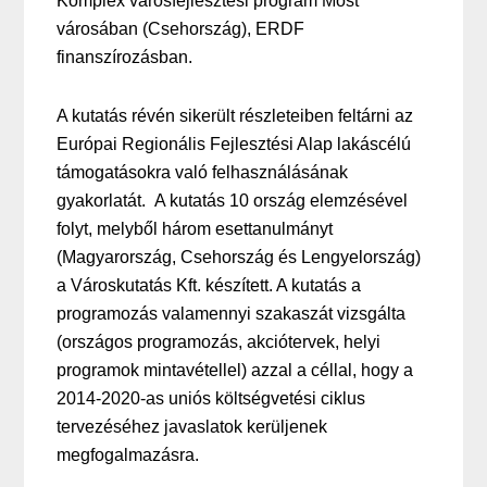
Komplex városfejlesztési program Most
városában (Csehország), ERDF
finanszírozásban.
A kutatás révén sikerült részleteiben feltárni az
Európai Regionális Fejlesztési Alap lakáscélú
támogatásokra való felhasználásának
gyakorlatát. A kutatás 10 ország elemzésével
folyt, melyből három esettanulmányt
(Magyarország, Csehország és Lengyelország)
a Városkutatás Kft. készített. A kutatás a
programozás valamennyi szakaszát vizsgálta
(országos programozás, akciótervek, helyi
programok mintavétellel) azzal a céllal, hogy a
2014-2020-as uniós költségvetési ciklus
tervezéséhez javaslatok kerüljenek
megfogalmazásra.