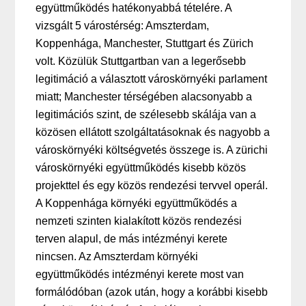
együttműködés hatékonyabbá tételére. A
vizsgált 5 várostérség: Amszterdam,
Koppenhága, Manchester, Stuttgart és Zürich
volt. Közülük Stuttgartban van a legerősebb
legitimáció a választott városkörnyéki parlament
miatt; Manchester térségében alacsonyabb a
legitimációs szint, de szélesebb skálája van a
közösen ellátott szolgáltatásoknak és nagyobb a
városkörnyéki költségvetés összege is. A zürichi
városkörnyéki együttműködés kisebb közös
projekttel és egy közös rendezési tervvel operál.
A Koppenhága környéki együttműködés a
nemzeti szinten kialakított közös rendezési
terven alapul, de más intézményi kerete
nincsen. Az Amszterdam környéki
együttműködés intézményi kerete most van
formálódóban (azok után, hogy a korábbi kisebb