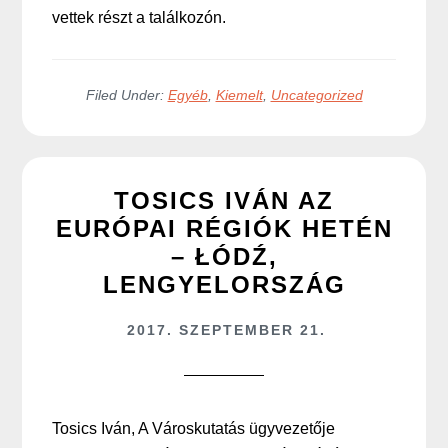
vettek részt a találkozón.
Filed Under:
Egyéb
,
Kiemelt
,
Uncategorized
TOSICS IVÁN AZ
EURÓPAI RÉGIÓK HETÉN
– ŁÓDŹ,
LENGYELORSZÁG
2017. SZEPTEMBER 21.
Tosics Iván, A Városkutatás ügyvezetője