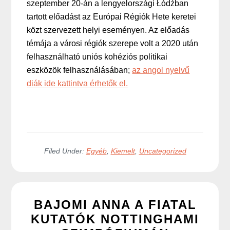
szeptember 20-án a lengyelországi Łódźban
tartott előadást az Európai Régiók Hete keretei
közt szervezett helyi eseményen. Az előadás
témája a városi régiók szerepe volt a 2020 után
felhasználható uniós kohéziós politikai
eszközök felhasználásában;
az angol nyelvű
diák ide kattintva érhetők el.
Filed Under:
Egyéb
,
Kiemelt
,
Uncategorized
BAJOMI ANNA A FIATAL
KUTATÓK NOTTINGHAMI