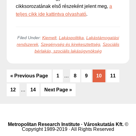
cikksorozatának első részeként jelent meg,
a
teljes cikk ide kattintva olvasható
.
Filed Under:
Kiemelt
,
Lakáspolitika
,
Lakástámogatási
rendszerek
,
Szegénység és kirekesztettség
,
Szociális
bérlakás, szociális lakásügynökség
Interim
«
Go
Previous Page
Go
1
…
Go
8
Go
9
Go
10
Go
11
pages
to
to
to
to
to
to
Interim
omitted
Go
12
…
Go
14
Go
Next Page »
page
page
page
page
page
pages
to
to
to
omitted
page
page
Metropolitan Research Institute · Városkutatás Kft.
©
Copyright 1989-2019 · All Rights Reserved