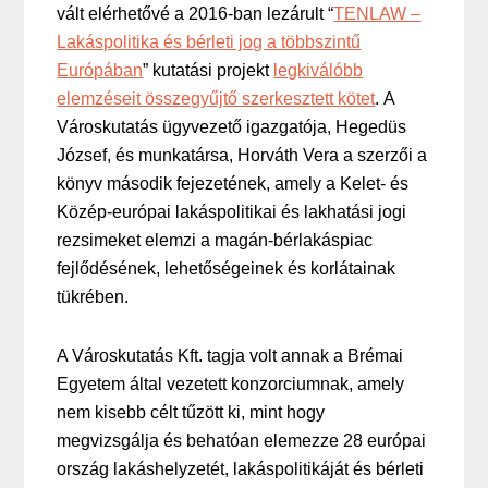
vált elérhetővé a 2016-ban lezárult “
TENLAW –
Lakáspolitika és bérleti jog a többszintű
Európában
” kutatási projekt
legkiválóbb
elemzéseit összegyűjtő szerkesztett kötet
. A
Városkutatás ügyvezető igazgatója, Hegedüs
József, és munkatársa, Horváth Vera a szerzői a
könyv második fejezetének, amely a Kelet- és
Közép-európai lakáspolitikai és lakhatási jogi
rezsimeket elemzi a magán-bérlakáspiac
fejlődésének, lehetőségeinek és korlátainak
tükrében.
A Városkutatás Kft. tagja volt annak a Brémai
Egyetem által vezetett konzorciumnak, amely
nem kisebb célt tűzött ki, mint hogy
megvizsgálja és behatóan elemezze 28 európai
ország lakáshelyzetét, lakáspolitikáját és bérleti