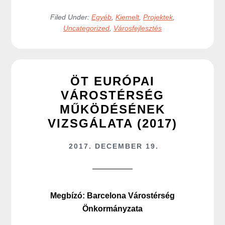
Filed Under:
Egyéb
,
Kiemelt
,
Projektek
,
Uncategorized
,
Városfejlesztés
ÖT EURÓPAI
VÁROSTÉRSÉG
MŰKÖDÉSÉNEK
VIZSGÁLATA (2017)
2017. DECEMBER 19.
Megbízó: Barcelona Várostérség
Önkormányzata