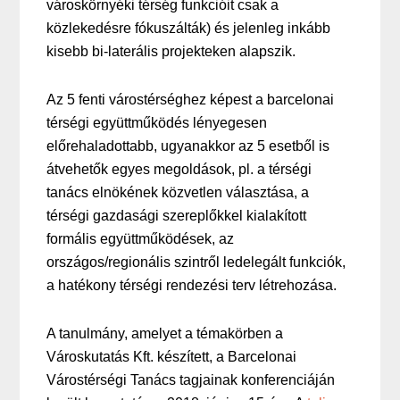
városkörnyéki térség funkcióit csak a
közlekedésre fókuszálták) és jelenleg inkább
kisebb bi-laterális projekteken alapszik.
Az 5 fenti várostérséghez képest a barcelonai
térségi együttműködés lényegesen
előrehaladottabb, ugyanakkor az 5 esetből is
átvehetők egyes megoldások, pl. a térségi
tanács elnökének közvetlen választása, a
térségi gazdasági szereplőkkel kialakított
formális együttműködések, az
országos/regionális szintről ledelegált funkciók,
a hatékony térségi rendezési terv létrehozása.
A tanulmány, amelyet a témakörben a
Városkutatás Kft. készített, a Barcelonai
Várostérségi Tanács tagjainak konferenciáján