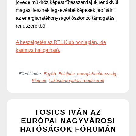
jövedelmükhöz képest fűtésszámlájuk rendkívül
magas, lesznek legkevésbé képesek profitálni
az energiahatékonyságot ösztönző támogatási
rendszerekből.
A beszélgetés az RTL Klub honlapján, ide
kattintva hallgatható.
Filed Under:
Egyéb
,
Felújítás, energiahatékonyság
,
Kiemelt
,
Lakástámogatási rendszerek
TOSICS IVÁN AZ
EURÓPAI NAGYVÁROSI
HATÓSÁGOK FÓRUMÁN