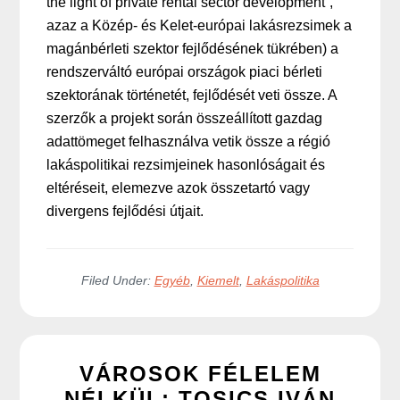
the light of private rental sector development”,
azaz a Közép- és Kelet-európai lakásrezsimek a
magánbérleti szektor fejlődésének tükrében) a
rendszerváltó európai országok piaci bérleti
szektorának történetét, fejlődését veti össze. A
szerzők a projekt során összeállított gazdag
adattömeget felhasználva vetik össze a régió
lakáspolitikai rezsimjeinek hasonlóságait és
eltéréseit, elemezve azok összetartó vagy
divergens fejlődési útjait.
Filed Under:
Egyéb
,
Kiemelt
,
Lakáspolitika
VÁROSOK FÉLELEM
NÉLKÜL: TOSICS IVÁN