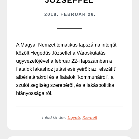
JÓZSEFFEL
2018. FEBRUÁR 26.
A Magyar Nemzet tematikus lapszáma interjút
közölt Hegedüs Józseffel a Városkutatás
ügyvezetőjével a február 22-i lapszámban a
fiatalok lakáshoz jutási esélyeiről: az “elszállt”
albérletárakról és a fiatalok “kommunáiról”, a
szülői segítség szerepéről, és a lakáspolitika
hiányosságairól.
Filed Under:
Egyéb
,
Kiemelt