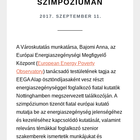
SZIMPÓZIUMÁN
2017. SZEPTEMBER 11.
A Városkutatás munkatársa, Bajomi Anna, az
Európai Energiaszegénységi Megfigyelő
Központ (
European Energy Poverty
Observatory
) tanácsadó testületének tagja az
EEGA Alap ösztöndíjasaként vesz részt
energiaszegénységgel foglalkozó fiatal kutatók
Nottinghamben megszervezett találkozóján. A
szimpóziumon tizenöt fiatal európai kutató
mutatja be az energiaszegénység jelenségéhez
és kezeléséhez kapcsolódó kutatását, valamint
releváns témákkal foglalkozó szenior
szakemberek ismertetik munkájukat és