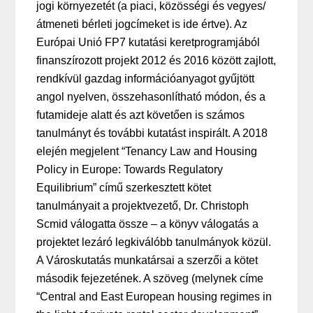
jogi környezetét (a piaci, közösségi és vegyes/
átmeneti bérleti jogcímeket is ide értve). Az
Európai Unió FP7 kutatási keretprogramjából
finanszírozott projekt 2012 és 2016 között zajlott,
rendkívül gazdag információanyagot gyűjtött
angol nyelven, összehasonlítható módon, és a
futamideje alatt és azt követően is számos
tanulmányt és további kutatást inspirált. A 2018
elején megjelent “Tenancy Law and Housing
Policy in Europe:
Towards Regulatory
Equilibrium” című szerkesztett kötet
tanulmányait a projektvezető, Dr. Christoph
Scmid válogatta össze – a könyv válogatás a
projektet lezáró legkiválóbb tanulmányok közül.
A Városkutatás munkatársai a szerzői a kötet
második fejezetének. A szöveg (melynek címe
“Central and East European housing regimes in