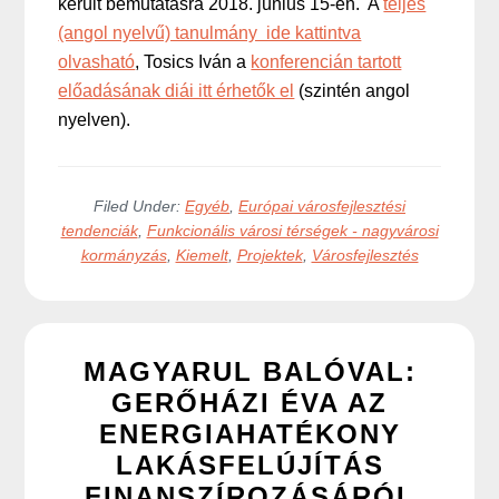
került bemutatásra 2018. június 15-én. A
teljes
(angol nyelvű) tanulmány ide kattintva
olvasható
, Tosics Iván a
konferencián tartott
előadásának diái itt érhetők el
(szintén angol
nyelven).
Filed Under:
Egyéb
,
Európai városfejlesztési
tendenciák
,
Funkcionális városi térségek - nagyvárosi
kormányzás
,
Kiemelt
,
Projektek
,
Városfejlesztés
MAGYARUL BALÓVAL:
GERŐHÁZI ÉVA AZ
ENERGIAHATÉKONY
LAKÁSFELÚJÍTÁS
FINANSZÍROZÁSÁRÓL