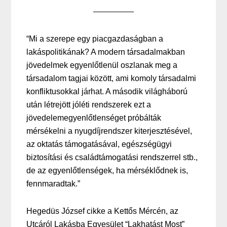
“Mi a szerepe egy piacgazdaságban a
lakáspolitikának? A modern társadalmakban
jövedelmek egyenlőtlenül oszlanak meg a
társadalom tagjai között, ami komoly társadalmi
konfliktusokkal járhat. A második világháború
után létrejött jóléti rendszerek ezt a
jövedelemegyenlőtlenséget próbálták
mérsékelni a nyugdíjrendszer kiterjesztésével,
az oktatás támogatásával, egészségügyi
biztosítási és családtámogatási rendszerrel stb.,
de az egyenlőtlenségek, ha mérséklődnek is,
fennmaradtak.”
Hegedüs József cikke a Kettős Mércén, az
Utcáról Lakásba Egyesület “Lakhatást Most”