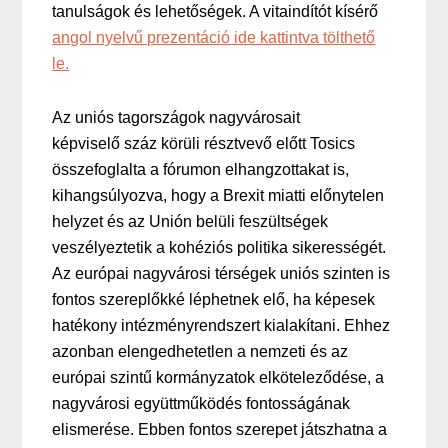
tanulságok és lehetőségek. A vitaindítót kísérő
angol nyelvű prezentáció ide kattintva tölthető
le.
Az uniós tagországok nagyvárosait
képviselő száz körüli résztvevő előtt Tosics
összefoglalta a fórumon elhangzottakat is,
kihangsúlyozva, hogy a Brexit miatti előnytelen
helyzet és az Unión belüli feszültségek
veszélyeztetik a kohéziós politika sikerességét.
Az európai nagyvárosi térségek uniós szinten is
fontos szereplőkké léphetnek elő, ha képesek
hatékony intézményrendszert kialakítani. Ehhez
azonban elengedhetetlen a nemzeti és az
európai szintű kormányzatok elköteleződése, a
nagyvárosi együttműködés fontosságának
elismerése. Ebben fontos szerepet játszhatna a