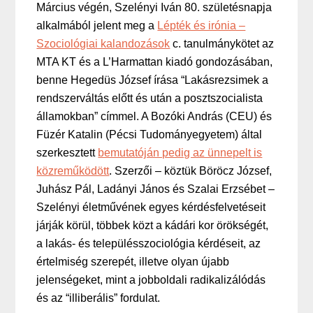
Március végén, Szelényi Iván 80. születésnapja
alkalmából jelent meg a
Lépték és irónia –
Szociológiai kalandozások
c. tanulmánykötet az
MTA KT és a L’Harmattan kiadó gondozásában,
benne Hegedüs József írása “Lakásrezsimek a
rendszerváltás előtt és után a posztszocialista
államokban” címmel. A Bozóki András (CEU) és
Füzér Katalin (Pécsi Tudományegyetem) által
szerkesztett
bemutatóján pedig az ünnepelt is
közreműködött
. Szerzői – köztük Böröcz József,
Juhász Pál, Ladányi János és Szalai Erzsébet –
Szelényi életművének egyes kérdésfelvetéseit
járják körül, többek közt a kádári kor örökségét,
a lakás- és településszociológia kérdéseit, az
értelmiség szerepét, illetve olyan újabb
jelenségeket, mint a jobboldali radikalizálódás
és az “illiberális” fordulat.