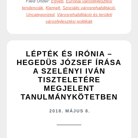
Filed Under:
Egyéb
,
Európai városfejlesztési
tendenciák
,
Kiemelt
,
Szociális városrehabilitáció
,
Uncategorized
,
Városrehabilitáció és területi
városfejlesztési politikák
LÉPTÉK ÉS IRÓNIA –
HEGEDÜS JÓZSEF ÍRÁSA
A SZELÉNYI IVÁN
TISZTELETÉRE
MEGJELENT
TANULMÁNYKÖTETBEN
2018. MÁJUS 8.