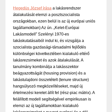
Hegedüs József írása
a lakásrendszer
átalakulását elemzi a posztszocialista
országokban, ezen belül is az új európai uniós
tagállamokban) Az ún. „Kelet-Európai
Lakásmodell” Szelényi 1970-es
lakáskutatásaiból indul ki, és vizsgálja a
szocialista gazdasági-társadalmi fejlődés
különbségei következtében kialakuló eltérő
lakásrezsimeket és azok átalakulását. A
tanulmány kombinálja a lakásszektor
beágyazottságát (housing provision) és a
lakástulajdoni összetételt (tenure structure)
hangsúlyozó megközelítéseket, majd új
értelmezési keretet állít fel (rész-piac mátrix). A
felállított modell segítségével empirikusan is
elemzi az új tagállamokban kialakuló