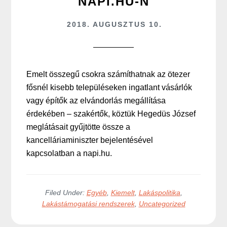
NAPI.HU-N
2018. AUGUSZTUS 10.
Emelt összegű csokra számíthatnak az ötezer
fősnél kisebb településeken ingatlant vásárlók
vagy építők az elvándorlás megállítása
érdekében – szakértők, köztük Hegedüs József
meglátásait gyűjtötte össze a
kancelláriaminiszter bejelentésével
kapcsolatban a napi.hu.
Filed Under:
Egyéb
,
Kiemelt
,
Lakáspolitika
,
Lakástámogatási rendszerek
,
Uncategorized