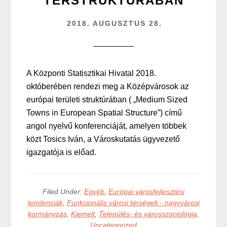
TÉRSTRUKTÚRÁBAN
2018. AUGUSZTUS 28.
A Központi Statisztikai Hivatal 2018.
októberében rendezi meg a Középvárosok az
európai területi struktúrában ( „Medium Sized
Towns in European Spatial Structure”) című
angol nyelvű konferenciáját, amelyen többek
közt Tosics Iván, a Városkutatás ügyvezető
igazgatója is előad.
Filed Under:
Egyéb
,
Európai városfejlesztési
tendenciák
,
Funkcionális városi térségek - nagyvárosi
kormányzás
,
Kiemelt
,
Település- és városszociológia
,
Uncategorized