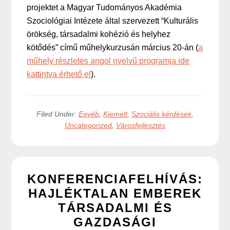
projektet a Magyar Tudományos Akadémia
Szociológiai Intézete által szervezett “Kulturális
örökség, társadalmi kohézió és helyhez
kötődés” című műhelykurzusán március 20-án (
a
műhely részletes angol nyelvű programja ide
kattintva érhető el
).
Filed Under:
Egyéb
,
Kiemelt
,
Szociális kérdések
,
Uncategorized
,
Városfejlesztés
KONFERENCIAFELHÍVÁS:
HAJLÉKTALAN EMBEREK
TÁRSADALMI ÉS
GAZDASÁGI