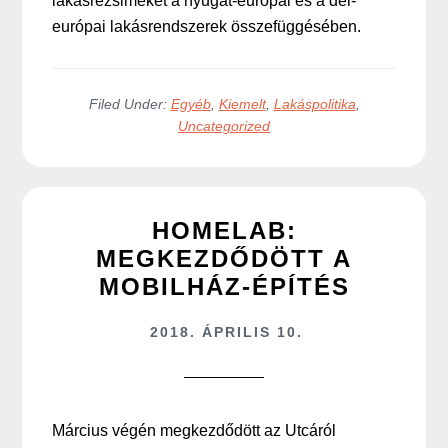
lakásrezsimeket a nyugat-európai és a dél-
európai lakásrendszerek összefüggésében.
Filed Under:
Egyéb
,
Kiemelt
,
Lakáspolitika
,
Uncategorized
HOMELAB:
MEGKEZDŐDÖTT A
MOBILHÁZ-ÉPÍTÉS
2018. ÁPRILIS 10.
Március végén megkezdődött az Utcáról