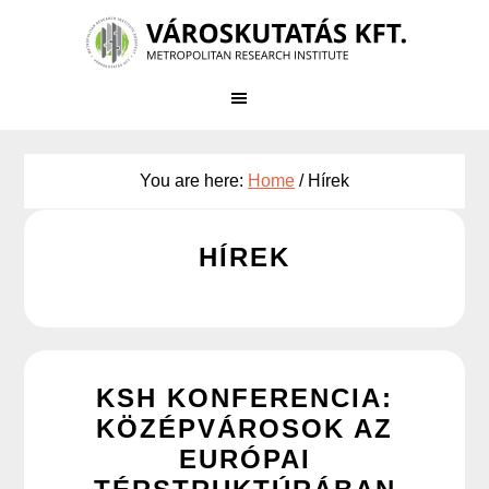
Skip
to
main
content
You are here:
Home
/
Hírek
HÍREK
KSH KONFERENCIA:
KÖZÉPVÁROSOK AZ
EURÓPAI