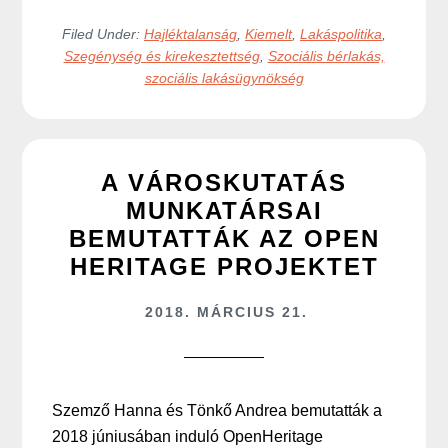
Filed Under:
Hajléktalanság
,
Kiemelt
,
Lakáspolitika
,
Szegénység és kirekesztettség
,
Szociális bérlakás,
szociális lakásügynökség
A VÁROSKUTATÁS
MUNKATÁRSAI
BEMUTATTÁK AZ OPEN
HERITAGE PROJEKTET
2018. MÁRCIUS 21.
Szemző Hanna és Tönkő Andrea bemutatták a
2018 júniusában induló OpenHeritage