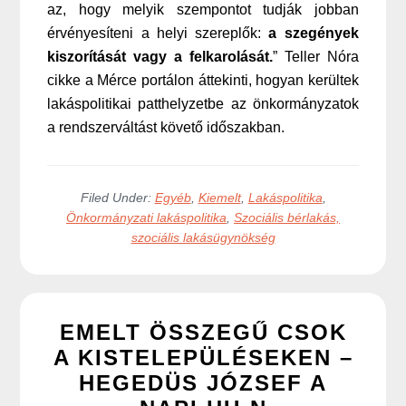
az, hogy melyik szempontot tudják jobban
érvényesíteni a helyi szereplők:
a szegények
kiszorítását vagy a felkarolását.
” Teller Nóra
cikke a Mérce portálon áttekinti, hogyan kerültek
lakáspolitikai patthelyzetbe az önkormányzatok
a rendszerváltást követő időszakban.
Filed Under:
Egyéb
,
Kiemelt
,
Lakáspolitika
,
Önkormányzati lakáspolitika
,
Szociális bérlakás,
szociális lakásügynökség
EMELT ÖSSZEGŰ CSOK
A KISTELEPÜLÉSEKEN –
HEGEDÜS JÓZSEF A